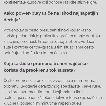
kontintentale klubove koji donose različite stilove igre.
Kako power-play utiče na ishod najnapetijih
derbija?
Power-play je često presudan: timovi koji efikasno
koriste period dok je protivnik s igračem manje dobijaju
značajnu prednost. Precizne rotacije, izbor izvođača
šuta i kontrola centra-igrača u tim situacijama često
odlučuju trijumf u tesnim mečevima.
Koje taktičke promene treneri najčešće
koriste da preokrenu tok susreta?
Česte promene su prelazak iz zonalne u man-on-man
odbranu, uvođenje defanzivnog specijaliste ili leve ruke,
kao i pravovremeni timeout-i koji smiruju tim i
realociraju napadne šablone. Takve intervencije su često
ključne u poslednjim minutima napetih duela.