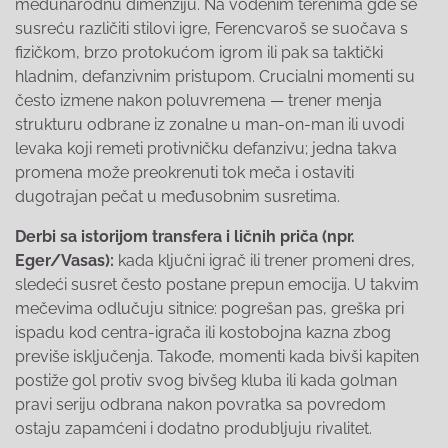
međunarodnu dimenziju. Na vodenim terenima gde se
susreću različiti stilovi igre, Ferencvaroš se suočava s
fizičkom, brzo protokućom igrom ili pak sa taktički
hladnim, defanzivnim pristupom. Crucialni momenti su
često izmene nakon poluvremena — trener menja
strukturu odbrane iz zonalne u man-on-man ili uvodi
levaka koji remeti protivničku defanzivu; jedna takva
promena može preokrenuti tok meča i ostaviti
dugotrajan pečat u međusobnim susretima.
Derbi sa istorijom transfera i ličnih priča (npr.
Eger/Vasas):
kada ključni igrač ili trener promeni dres,
sledeći susret često postane prepun emocija. U takvim
mečevima odlučuju sitnice: pogrešan pas, greška pri
ispadu kod centra-igrača ili kostobojna kazna zbog
previše isključenja. Takođe, momenti kada bivši kapiten
postiže gol protiv svog bivšeg kluba ili kada golman
pravi seriju odbrana nakon povratka sa povredom
ostaju zapamćeni i dodatno produbljuju rivalitet.