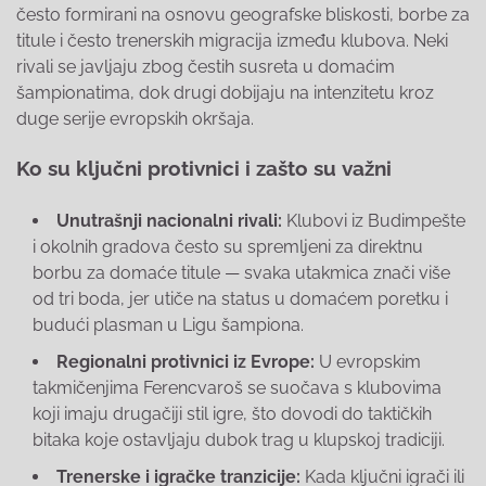
često formirani na osnovu geografske bliskosti, borbe za
titule i često trenerskih migracija između klubova. Neki
rivali se javljaju zbog čestih susreta u domaćim
šampionatima, dok drugi dobijaju na intenzitetu kroz
duge serije evropskih okršaja.
Ko su ključni protivnici i zašto su važni
Unutrašnji nacionalni rivali:
Klubovi iz Budimpešte
i okolnih gradova često su spremljeni za direktnu
borbu za domaće titule — svaka utakmica znači više
od tri boda, jer utiče na status u domaćem poretku i
budući plasman u Ligu šampiona.
Regionalni protivnici iz Evrope:
U evropskim
takmičenjima Ferencvaroš se suočava s klubovima
koji imaju drugačiji stil igre, što dovodi do taktičkih
bitaka koje ostavljaju dubok trag u klupskoj tradiciji.
Trenerske i igračke tranzicije:
Kada ključni igrači ili