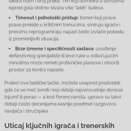
diktira ritam i broj prilika. Tim koji dominira u borbama
ispred gola obično stvara više “lakih” šuteva.
Timeout i psihološki pristup:
treneri koji prave
prave prekide u kritičnim trenucima, smiruju igrače i
precizno reprogramiraju napad često izvlače pobedu
iz promenljivih situacija.
Brze izmene i specifičnosti sastava:
uvođenje
defanzivnog specijaliste ili leve ruke u odlučujućim
minutima može remeti protivničke planove i otvoriti
prostor za kontra napade.
Prateći ove taktičke tačke, možete unapred predvideti
gde će se meč lomiti i koji detalji najverovatnije donose
trijumf ili poraz — a kod Ferencvaroša, upravo su takvi
detalji često decenijama kasnije predmet razgovora
navijača i stručnjaka.
Uticaj ključnih igrača i trenerskih