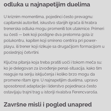
odluka u najnapetijim duelima
U kriznim momentima, pojedinci često prevagnu:
capitanski autoritet, iskustvo starijih igrača ili hrabra
trenerska odluka mogu promeniti tok utakmice. Primeri
su česti — bek koji postigne dva prelomna gola iz
polukontru, kapiten koji smireno centrira pri power-
playu, ili trener koji rizikuje sa drugačijom formacijom u
poslednjoj četvrtini.
Ključna pitanja koja treba pratiti uoči i tokom meča su:
ko je delegovan za izvođenje penal-situacija, kako tim
reaguje na seriju isključenja i koliko brzo mogu da
promene ritam igre. U najnapetijim duelima, upravo
sposobnost adaptacije i liderstvo pojedinaca često
ostavljaju trajni trag u istoriji rivalstva Ferencvaroša.
Završne misli i pogled unapred