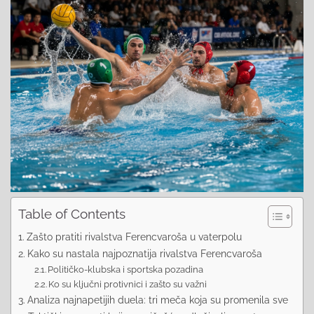
Table of Contents
Zašto pratiti rivalstva Ferencvaroša u vaterpolu
Kako su nastala najpoznatija rivalstva Ferencvaroša
Političko-klubska i sportska pozadina
Ko su ključni protivnici i zašto su važni
Analiza najnapetijih duela: tri meča koja su promenila sve