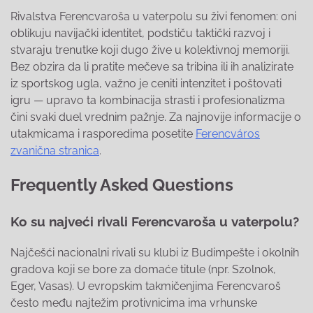
Rivalstva Ferencvaroša u vaterpolu su živi fenomen: oni
oblikuju navijački identitet, podstiču taktički razvoj i
stvaraju trenutke koji dugo žive u kolektivnoj memoriji.
Bez obzira da li pratite mečeve sa tribina ili ih analizirate
iz sportskog ugla, važno je ceniti intenzitet i poštovati
igru — upravo ta kombinacija strasti i profesionalizma
čini svaki duel vrednim pažnje. Za najnovije informacije o
utakmicama i rasporedima posetite
Ferencváros
zvanična stranica
.
Frequently Asked Questions
Ko su najveći rivali Ferencvaroša u vaterpolu?
Najčešći nacionalni rivali su klubi iz Budimpešte i okolnih
gradova koji se bore za domaće titule (npr. Szolnok,
Eger, Vasas). U evropskim takmičenjima Ferencvaroš
često među najtežim protivnicima ima vrhunske