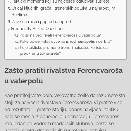
Taktički momenti koji su najčešće odlučivali susrete
Uticaj ključnih igrača i trenerskih odluka u najnapetijim
duelima
Završne misli i pogled unapred
Frequently Asked Questions
Ko su najveći rivali Ferencvaroša u vaterpolu?
Kako power-play utiče na ishod najnapetijih derbija?
Koje taktičke promene treneri najčešće koriste da
preokrenu tok susreta?
Zašto pratiti rivalstva Ferencvaroša
u vaterpolu
Kao pratitelj vaterpola, verovatno želite da razumete šta
stoji iza najvećih rivalstava Ferencvaroša. Vi pratite više
od rezultata — pratite istoriju, ponos navijača i taktiku
koja se menja iz generacije u generaciju. Ferencvaroš,
kao jedan od vodećih mađarskih klubova, često se
nalazi u centru dramatičnih susreta koji definišu