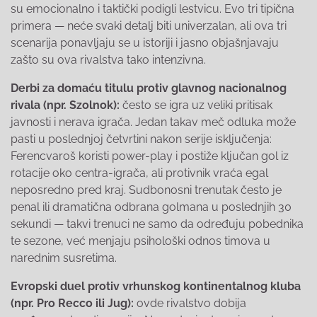
su emocionalno i taktički podigli lestvicu. Evo tri tipična
primera — neće svaki detalj biti univerzalan, ali ova tri
scenarija ponavljaju se u istoriji i jasno objašnjavaju
zašto su ova rivalstva tako intenzivna.
Derbi za domaću titulu protiv glavnog nacionalnog
rivala (npr. Szolnok):
često se igra uz veliki pritisak
javnosti i nerava igrača. Jedan takav meč odluka može
pasti u poslednjoj četvrtini nakon serije isključenja:
Ferencvaroš koristi power-play i postiže ključan gol iz
rotacije oko centra-igrača, ali protivnik vraća egal
neposredno pred kraj. Sudbonosni trenutak često je
penal ili dramatična odbrana golmana u poslednjih 30
sekundi — takvi trenuci ne samo da određuju pobednika
te sezone, već menjaju psihološki odnos timova u
narednim susretima.
Evropski duel protiv vrhunskog kontinentalnog kluba
(npr. Pro Recco ili Jug):
ovde rivalstvo dobija