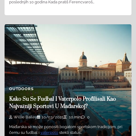
poslednjih 10 godina Kada pratiš Ferencvaroš…
OUTDOORS
Kako Su Se Fudbal I Vaterpolo Profilisali Kao
Najvažniji Sportovi U Mađarskoj?
Willie Bailey
10/03/2025
10 min
0
Mađarska se može ponositi bogatom sportskom tradicijom, pri
čemu su fudbal i
vaterpolo
stekli status…