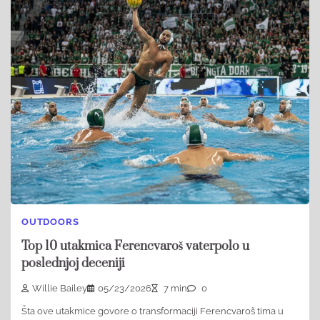
OUTDOORS
Top 10 utakmica Ferencvaroš vaterpolo u
poslednjoj deceniji
Willie Bailey
05/23/2026
7 min
0
Šta ove utakmice govore o transformaciji Ferencvaroš tima u