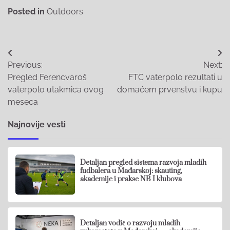
Posted in
Outdoors
Post
Previous:
Next:
navigation
Pregled Ferencvaroš
FTC vaterpolo rezultati u
vaterpolo utakmica ovog
domaćem prvenstvu i kupu
meseca
Najnovije vesti
Detaljan pregled sistema razvoja mladih
fudbalera u Mađarskoj: skauting,
akademije i prakse NB I klubova
Detaljan vodič o razvoju mladih