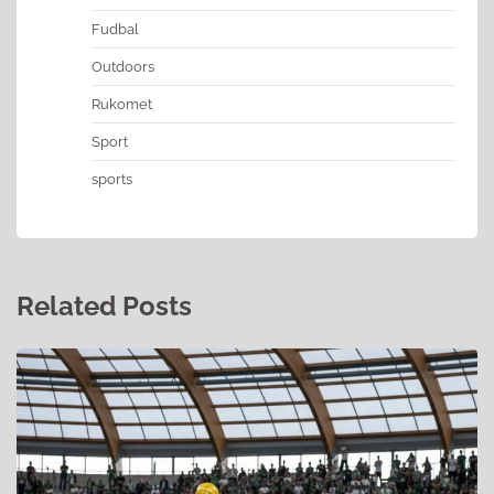
Fudbal
Outdoors
Rukomet
Sport
sports
Related Posts