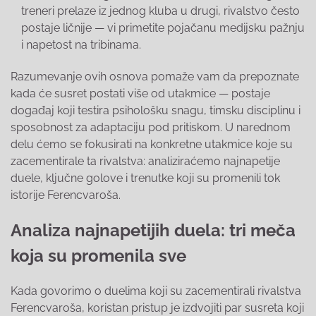
treneri prelaze iz jednog kluba u drugi, rivalstvo često
postaje ličnije — vi primetite pojačanu medijsku pažnju
i napetost na tribinama.
Razumevanje ovih osnova pomaže vam da prepoznate
kada će susret postati više od utakmice — postaje
događaj koji testira psihološku snagu, timsku disciplinu i
sposobnost za adaptaciju pod pritiskom. U narednom
delu ćemo se fokusirati na konkretne utakmice koje su
zacementirale ta rivalstva: analiziraćemo najnapetije
duele, ključne golove i trenutke koji su promenili tok
istorije Ferencvaroša.
Analiza najnapetijih duela: tri meča
koja su promenila sve
Kada govorimo o duelima koji su zacementirali rivalstva
Ferencvaroša, koristan pristup je izdvojiti par susreta koji