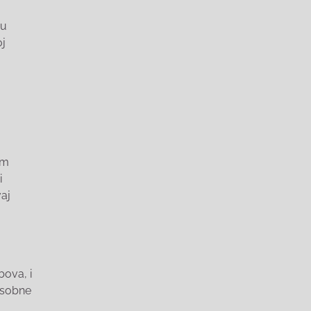
 u
oj
im
i
aj
bova, i
osobne