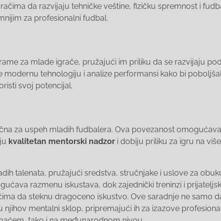
račima da razvijaju tehničke veštine, fizičku spremnost i fud
emnijim za profesionalni fudbal.
rame za mlade igrače, pružajući im priliku da se razvijaju po
 modernu tehnologiju i analize performansi kako bi poboljša
risti svoj potencijal.
ljučna za uspeh mladih fudbalera. Ova povezanost omogućav
iju
kvalitetan mentorski nadzor
i dobiju priliku za igru na vi
ih talenata, pružajući sredstva, stručnjake i uslove za obuk
ućava razmenu iskustava, dok zajednički treninzi i prijateljs
ima da steknu dragoceno iskustvo. Ove saradnje ne samo d
ju njihov mentalni sklop, pripremajući ih za izazove profesion
omaćem, tako i na međunarodnom nivou.