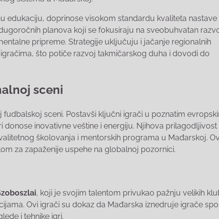
u edukaciju, doprinose visokom standardu kvaliteta nastave
 dugoročnih planova koji se fokusiraju na sveobuhvatan razv
mentalne pripreme. Strategije uključuju i jačanje regionalnih
igračima, što potiče razvoj takmičarskog duha i dovodi do
alnoj sceni
oj fudbalskoj sceni. Postavši ključni igrači u poznatim evropsk
 donose inovativne veštine i energiju. Njihova prilagodljivost 
valitetnog školovanja i mentorskih programa u Mađarskoj. Ov
lom za zapaženije uspehe na globalnoj pozornici.
zoboszlai
, koji je svojim talentom privukao pažnju velikih klu
ijama. Ovi igrači su dokaz da Mađarska iznedruje igrače sp
de i tehnike igri.