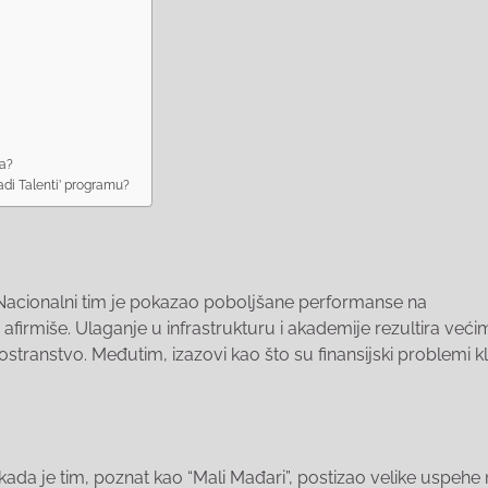
ma?
adi Talenti’ programu?
 Nacionalni tim je pokazao poboljšane performanse na
irmiše. Ulaganje u infrastrukturu i akademije rezultira veći
ostranstvo. Međutim, izazovi kao što su finansijski problemi 
kada je tim, poznat kao “Mali Mađari”, postizao velike uspehe