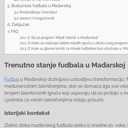
Budućnost fudbala u Mađarskoj
Predviđanja i trendovi
Izazovi i mogućnosti
Zaključak
FAQ
Q: Šta je program ‘Mladi Talenti’ u Mađarskoj?
Q: Kako se realizuje odabir mladih igrača u okviru ovog progra
Q: Koje su glavne koristi za mlade fudbalere koji učestvuju u ‘Ml
Trenutno stanje fudbala u Mađarskoj
Fudbal
u Mađarskoj doživljava uzbudljivu transformaciju.
međunarodnim takmičenjima, dok se domaća liga sve više af
brojem talentovanih igrača koji uspevaju da se probiju u in
i potreba za većim takmičenjima ostaju prisutni.
Istorijski kontekst
Zlatno doba mađarskog fudbala datira iz sredine 20. veka, 