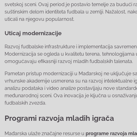
svetskoj sceni. Ovaj period je postavio temelje za budući
suštinskim delom identiteta fudbala u zemlji. Nažalost, nak
uticali na njegovu popularnost.
Uticaj modernizacije
Razvoj fudbalske infrastrukture i implementacija savremen
Modernizacija se ogleda u kvalitetu terena, tehnologijama 
omogućavaju efikasniji razvoj mladih fudbalskih talenata.
Pametan pristup modernizaciji u Mađarskoj ne uključuje sa
vrhunske akademije usmerena su na razvoj intelektualne igre
analizu podataka i video analize postavljaju nove standa
međunarodnoj sceni. Ova inovacija je ključna u osnaživanju
fudbalskih zvezda.
Programi razvoja mladih igrača
Mađarska ulaže značajne resurse u
programe razvoja mla