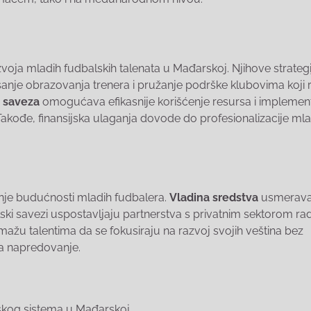
voja mladih fudbalskih talenata u Mađarskoj. Njihove strategij
jšanje obrazovanja trenera i pružanje podrške klubovima koji 
g saveza
omogućava efikasnije korišćenje resursa i implemen
 Takođe, finansijska ulaganja dovode do profesionalizacije mla
anje budućnosti mladih fudbalera.
Vladina sredstva
usmerava
ki savezi uspostavljaju partnerstva s privatnim sektorom rad
omažu talentima da se fokusiraju na razvoj svojih veština bez
za napredovanje.
lskog sistema u Mađarskoj.