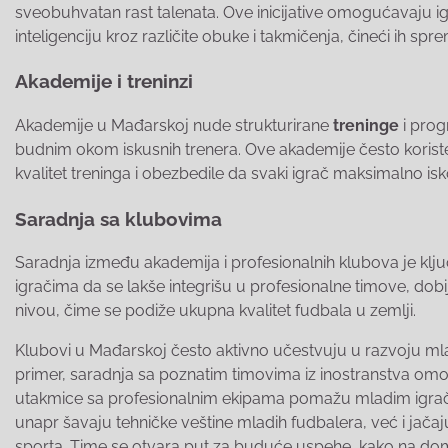
sveobuhvatan rast talenata. Ove inicijative omogućavaju ig
inteligenciju kroz različite obuke i takmičenja, čineći ih spr
Akademije i treninzi
Akademije u Mađarskoj nude strukturirane
treninge
i prog
budnim okom iskusnih trenera. Ove akademije često koriste
kvalitet treninga i obezbedile da svaki igrač maksimalno isko
Saradnja sa klubovima
Saradnja između akademija i profesionalnih klubova je k
igračima da se lakše integrišu u profesionalne timove, dob
nivou, čime se podiže ukupna kvalitet fudbala u zemlji.
Klubovi u Mađarskoj često aktivno učestvuju u razvoju mlad
primer, saradnja sa poznatim timovima iz inostranstva omog
utakmice sa profesionalnim ekipama pomažu mladim igrač
unapr šavaju tehničke veštine mladih fudbalera, već i jača
sporta. Time se otvara put za buduće uspehe, kako na d