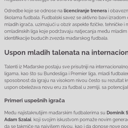
Odredbe koje se odnose na
licenciranje trenera
i obavezn
školama fudbala. Fudbalski savez se aktivno bavi izradom
mladih igrača, uzimajući u obzir aspekte fizičke, tehničke i 
omladinskih liga koje podržavaju natjecanja među mladim 
identifikacije budućih zvezda mađarskog fudbala.
Uspon mladih talenata na internacion
Talenti iz Mađarske postaju sve prisutniji na internacionaln
ligama, kao što su Bundesliga i Premier liga, mladi fudbaleri
sposobnost da igraju na visokom nivou često su rezultat k
uspon obeležava novu eru za fudbal u zemlji, sa potencija
Primeri uspešnih igrača
Među najistaknutijim mađarskim fudbalerima su
Dominik S
Adam Szalai
, koji svojim iskustvom pomaže novim generac
da se takmiče na najvišem nivou, kao i da donose nove pogle