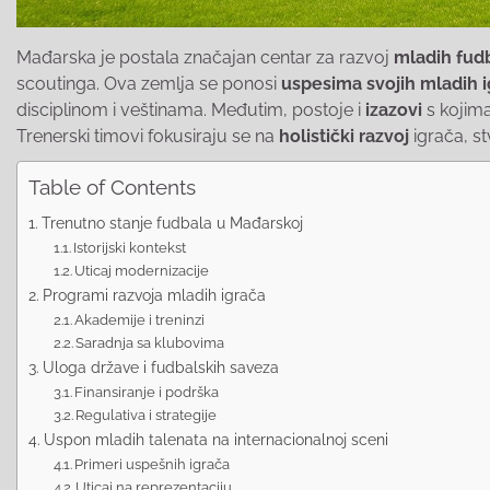
Mađarska je postala značajan centar za razvoj
mladih fudb
scoutinga. Ova zemlja se ponosi
uspesima svojih mladih 
disciplinom i veštinama. Međutim, postoje i
izazovi
s kojima
Trenerski timovi fokusiraju se na
holistički razvoj
igrača, s
Table of Contents
Trenutno stanje fudbala u Mađarskoj
Istorijski kontekst
Uticaj modernizacije
Programi razvoja mladih igrača
Akademije i treninzi
Saradnja sa klubovima
Uloga države i fudbalskih saveza
Finansiranje i podrška
Regulativa i strategije
Uspon mladih talenata na internacionalnoj sceni
Primeri uspešnih igrača
Uticaj na reprezentaciju