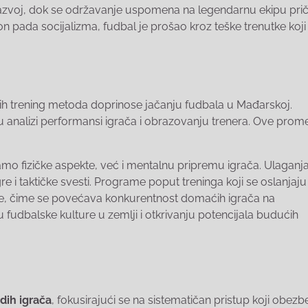
 razvoj, dok se održavanje uspomena na legendarnu ekipu prič
on pada socijalizma, fudbal je prošao kroz teške trenutke koji
ih trening metoda doprinose jačanju fudbala u Mađarskoj.
u analizi performansi igrača i obrazovanju trenera. Ove prom
mo fizičke aspekte, već i mentalnu pripremu igrača. Ulaganj
 i taktičke svesti. Programe poput treninga koji se oslanjaju
rde, čime se povećava konkurentnost domaćih igrača na
 fudbalske kulture u zemlji i otkrivanju potencijala budućih
dih igrača
, fokusirajući se na sistematičan pristup koji obez