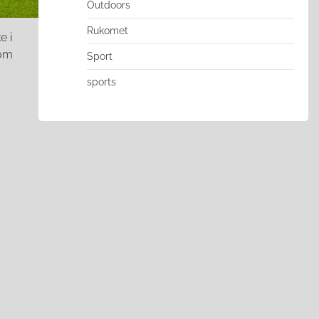
Outdoors
Rukomet
e i
jom
Sport
sports