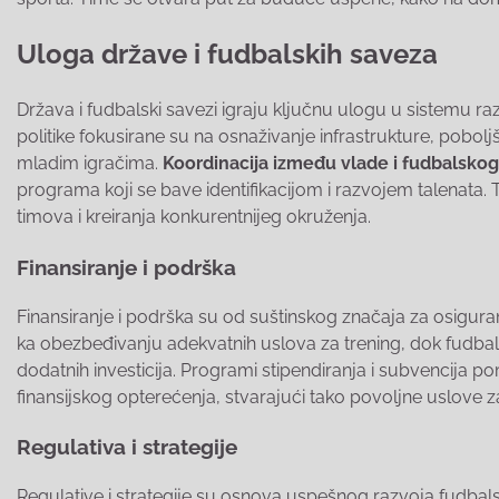
Uloga države i fudbalskih saveza
Država i fudbalski savezi igraju ključnu ulogu u sistemu raz
politike fokusirane su na osnaživanje infrastrukture, pobol
mladim igračima.
Koordinacija između vlade i fudbalsko
programa koji se bave identifikacijom i razvojem talenata.
timova i kreiranja konkurentnijeg okruženja.
Finansiranje i podrška
Finansiranje i podrška su od suštinskog značaja za osigur
ka obezbeđivanju adekvatnih uslova za trening, dok fudbals
dodatnih investicija. Programi stipendiranja i subvencija p
finansijskog opterećenja, stvarajući tako povoljne uslove 
Regulativa i strategije
Regulative i strategije su osnova uspešnog razvoja fudba