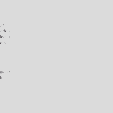
e i
rade s
taciju
dih
ju se
i