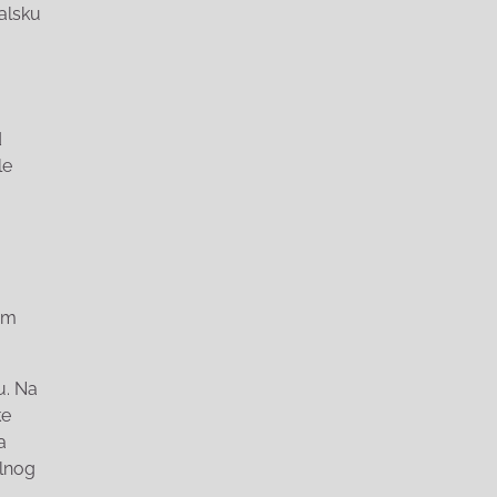
balsku
d
le
a
šem
u. Na
ke
a
alnog