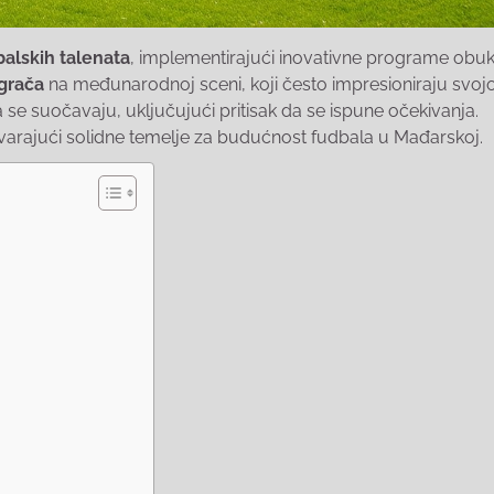
alskih talenata
, implementirajući inovativne programe obuk
igrača
na međunarodnoj sceni, koji često impresioniraju svo
 se suočavaju, uključujući pritisak da se ispune očekivanja.
tvarajući solidne temelje za budućnost fudbala u Mađarskoj.