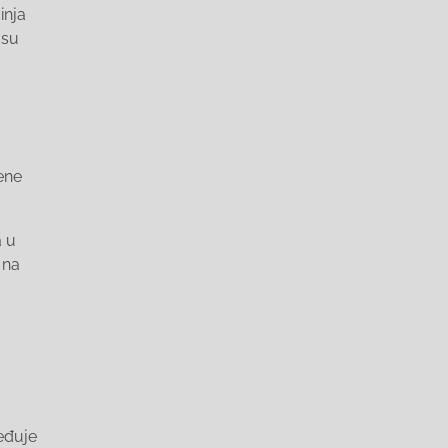
inja
 su
ene
a u
 na
beđuje