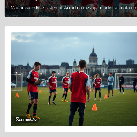
Mađarska je kroz sistematski rad na razvoju mladih talenata i m
11 min
0