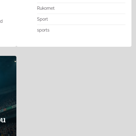
Rukomet
Sport
od
sports
pu