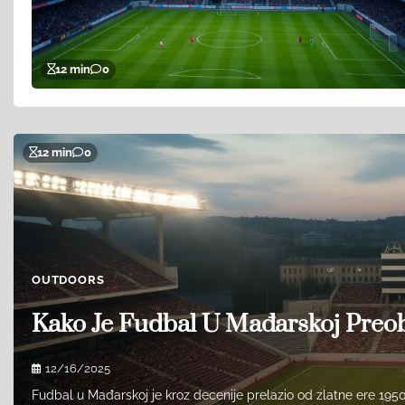
12 min
0
12 min
0
OUTDOORS
Kako Je Fudbal U Mađarskoj Preobl
12/16/2025
Fudbal u Mađarskoj je kroz decenije prelazio od zlatne ere 1950-