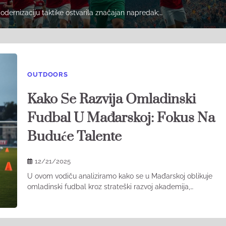
odernizaciju taktike ostvarila značajan napredak;…
OUTDOORS
Kako Se Razvija Omladinski
Fudbal U Mađarskoj: Fokus Na
Buduće Talente
12/21/2025
U ovom vodiču analiziramo kako se u Mađarskoj oblikuje
omladinski fudbal kroz strateški razvoj akademija,…