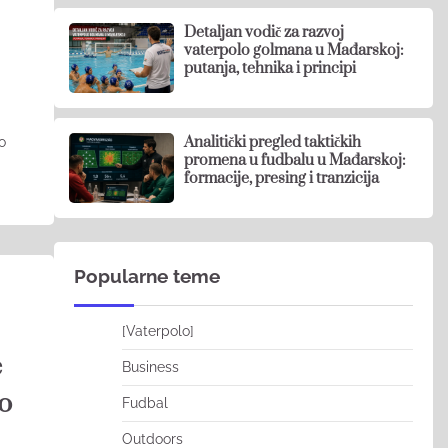
Detaljan vodič za razvoj
vaterpolo golmana u Mađarskoj:
putanja, tehnika i principi
Analitički pregled taktičkih
ko
promena u fudbalu u Mađarskoj:
formacije, presing i tranzicija
Popularne teme
[Vaterpolo]
e
Business
Do
Fudbal
Outdoors