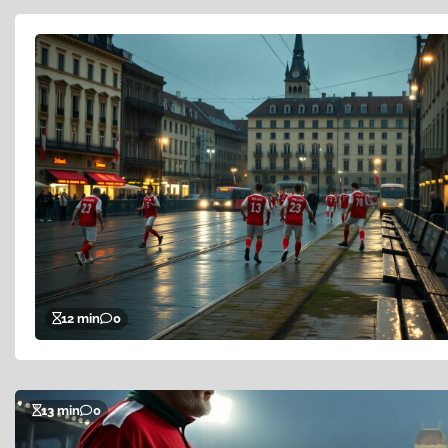
12 min
0
13 min
0