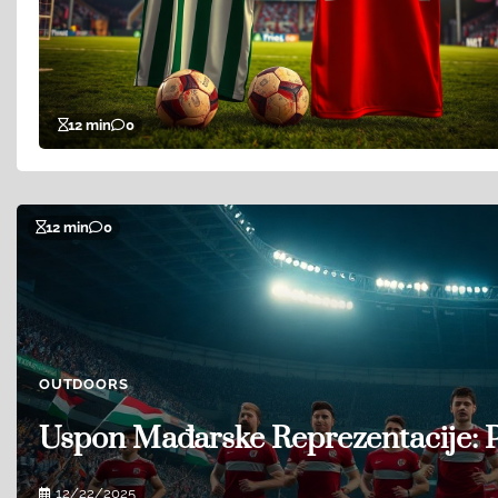
12 min
0
12 min
0
OUTDOORS
Uspon Mađarske Reprezentacije: 
12/22/2025