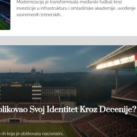
Modernizacija je transformisala mađarski fudbal kroz
investicije u infrastrukturu i omladinske akademije, uvođenje
savremenih trenerskih…
ikovao Svoj Identitet Kroz Decenije?
ih koja je oblikovala nacionalni…