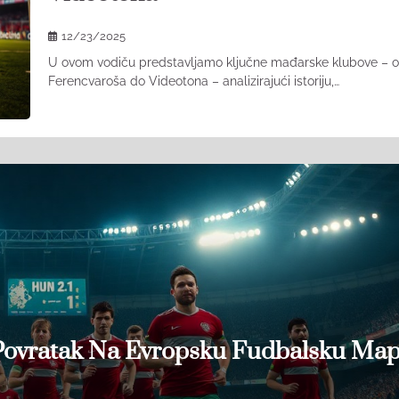
12/23/2025
U ovom vodiču predstavljamo ključne mađarske klubove – 
Ferencvaroša do Videotona – analizirajući istoriju,…
Povratak Na Evropsku Fudbalsku Ma