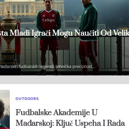
a Mladi Igrači Mogu Naučiti Od Veli
ađarskih fudbalskih legendi: tehnička preciznost,…
OUTDOORS
Fudbalske Akademije U
Mađarskoj: Ključ Uspeha I Rada