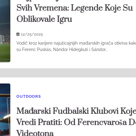
Svih Vremena: Legende Koje Su
Oblikovale Igru
12/25/2025
Vodič kroz karijere najuticajnijih mađarskih igrača otkriva ka
su Ferenc Puskás, Nándor Hidegkuti i Sándor…
OUTDOORS
Mađarski Fudbalski Klubovi Koj
Vredi Pratiti: Od Ferencvaroša 
Videotona