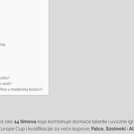
ima
zašto?
e vesti?
nsfera u mađarskoj košarci?
 od oko
14 timova
koja kombinuje domaće talente i uvozne igr
urope Cup i kvalifikacije za veće kupove;
Falco, Szolnoki
i
A