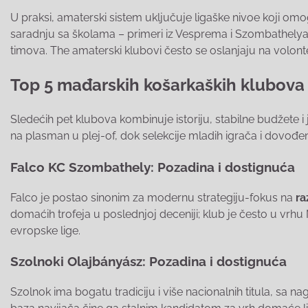
U praksi, amaterski sistem uključuje ligaške nivoe koji omo
saradnju sa školama – primeri iz Vesprema i Szombathelya 
timova. The amaterski klubovi često se oslanjaju na volonter
Top 5 mađarskih košarkaških klubova
Sledećih pet klubova kombinuje istoriju, stabilne budžete 
na plasman u plej-of, dok selekcije mladih igrača i dovođenje
Falco KC Szombathely: Pozadina i dostignuća
Falco je postao sinonim za modernu strategiju-fokus na
ra
domaćih trofeja u poslednjoj deceniji; klub je često u vrh
evropske lige.
Szolnoki Olajbányász: Pozadina i dostignuća
Szolnok ima bogatu tradiciju i više nacionalnih titula, sa n