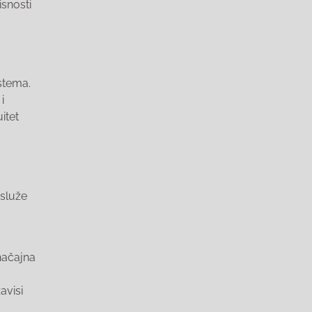
snosti
stema.
i
itet
služe
načajna
avisi