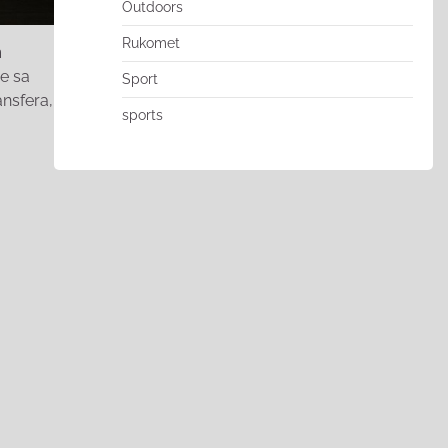
Outdoors
Rukomet
m
e sa
Sport
ansfera,
sports