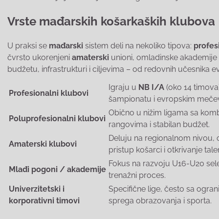
Vrste mađarskih košarkaških klubova
U praksi se
mađarski
sistem deli na nekoliko tipova:
profes
čvrsto ukorenjeni
amaterski
unioni, omladinske akademije i 
budžetu, infrastrukturi i ciljevima – od redovnih učesnika 
Igraju u
NB I/A
(oko 14 timova)
Profesionalni klubovi
šampionatu i evropskim meče
Obično u nižim ligama sa kombi
Poluprofesionalni klubovi
rangovima i stabilan budžet.
Deluju na regionalnom nivou, o
Amaterski klubovi
pristup košarci i otkrivanje tale
Fokus na razvoju U16-U20 selekc
Mlađi pogoni / akademije
trenažni proces.
Univerzitetski i
Specifične lige, često sa ogra
korporativni timovi
sprega obrazovanja i sporta.