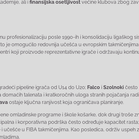
demije, ali i
finansijska osetljivost
većine klubova zbog zavi
u profesionalizaciju posle 1990-ih i konsolidaciju ligaškog si
 što je omogućilo redovnija učešća u evropskim takmičenjima 
ri koji proizvode reprezentativne igrače i održavaju kontinu
 gradeći pipeline igrača od U14 do U20;
Falco
i
Szolnoki
često 
domaćih talenata i kratkoročnih uloga stranih pojačanja radi
tava
ostaje ključna ranjivost koja ograničava planiranje.
stvene omladinske programe i škole košarke, dok drugi troše z
cipalna i korporativna podrška često određuje kapacitet rasta;
i učešće u FIBA takmičenjima. Kao posledica, održiv uspeh z
a mladima.