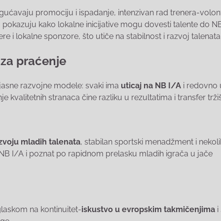
gućavaju promociju i ispadanje, intenzivan rad trenera-volont
pokazuju kako lokalne inicijative mogu dovesti talente do N
e i lokalne sponzore, što utiče na stabilnost i razvoj talenata
 za praćenje
i jasne razvojne modele: svaki ima
uticaj na NB I/A
i redovno 
 kvalitetnih stranaca čine razliku u rezultatima i transfer trži
zvoju mladih talenata
, stabilan sportski menadžment i nekol
u NB I/A i poznat po rapidnom prelasku mladih igrača u jače
aglaskom na kontinuitet-
iskustvo u evropskim takmičenjima
i