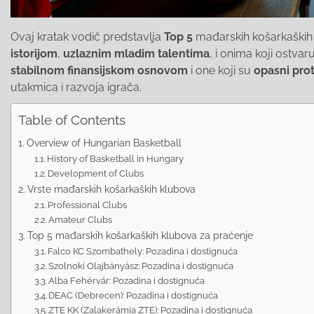
Ovaj kratak vodič predstavlja
Top 5
mađarskih košarkaških k
istorijom
,
uzlaznim mladim talentima
, i onima koji ostvar
stabilnom finansijskom osnovom
i one koji su
opasni prot
utakmica i razvoja igrača.
Table of Contents
Overview of Hungarian Basketball
History of Basketball in Hungary
Development of Clubs
Vrste mađarskih košarkaških klubova
Professional Clubs
Amateur Clubs
Top 5 mađarskih košarkaških klubova za praćenje
Falco KC Szombathely: Pozadina i dostignuća
Szolnoki Olajbányász: Pozadina i dostignuća
Alba Fehérvár: Pozadina i dostignuća
DEAC (Debrecen): Pozadina i dostignuća
ZTE KK (Zalakerámia ZTE): Pozadina i dostignuća