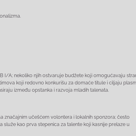
ionalizma.
B I/A; nekoliko njih ostvaruje budžete koji omogućavaju str
 timova koji redovno konkurišu za domaće titule i ciljaju plas
siraju između opstanka i razvoja mladih talenata.
sa značajnim učešćem volontera i lokalnih sponzora; često
a služe kao prva stepenica za talente koji kasnije prelaze u