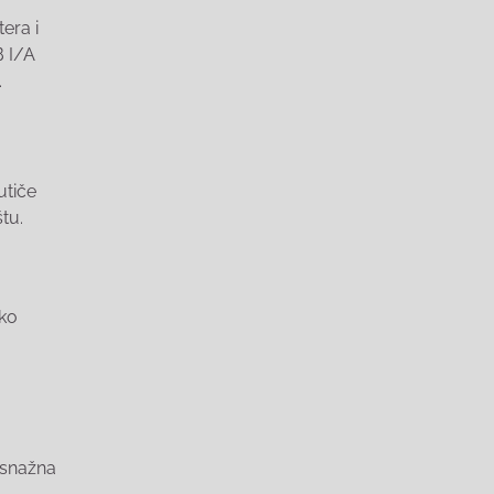
era i
B I/A
.
utiče
štu.
iko
 snažna