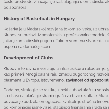
često predvode. Značajan je rast ulaganja u omladinske aka
od sponzora.
History of Basketball in Hungary
Košarka je u Mađarskoj razvijana tokom 20. veka, uz ubrzan
Klubovi su prelazili iz amaterskih u profesionalne modele,
jačanje omladinskih pogona. Tokom vremena stvoreni su cent
uspeha na domaćoj sceni.
Development of Clubs
Klubovi intenzivno investiraju u infrastrukturu i akademije,
kao primeri. Mnogi balansiraju između dugoročnog razvoja 
plasmana u Evropu. Istovremeno,
zavisnost od sponzors
Dodatno, strategije se razlikuju: neki klubovi ulažu u sop
sredstva na plaćanje stranih igrača za brze rezultate. Muni
povećanje budžeta omogućava kvalitetnije stručne timove 
od kombinacije jasne vizije, stabilnog finansiranja i rada s