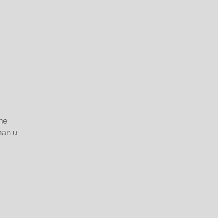
ane
man u