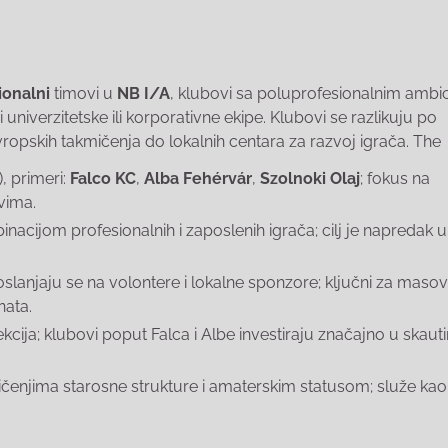
ionalni
timovi u
NB I/A
, klubovi sa poluprofesionalnim ambi
univerzitetske ili korporativne ekipe. Klubovi se razlikuju po
evropskih takmičenja do lokalnih centara za razvoj igrača. The
, primeri:
Falco KC
,
Alba Fehérvár
,
Szolnoki Olaj
; fokus na
vima.
nacijom profesionalnih i zaposlenih igrača; cilj je napredak u
slanjaju se na volontere i lokalne sponzore; ključni za masov
nata.
ija; klubovi poput Falca i Albe investiraju značajno u skauti
ničenjima starosne strukture i amaterskim statusom; služe kao