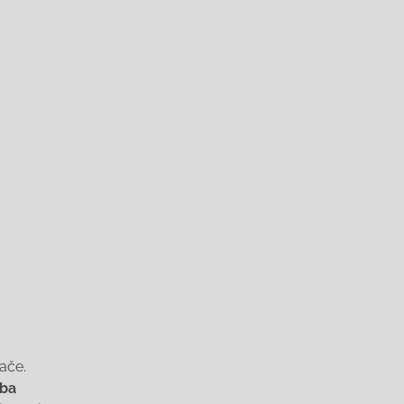
ače.
lba