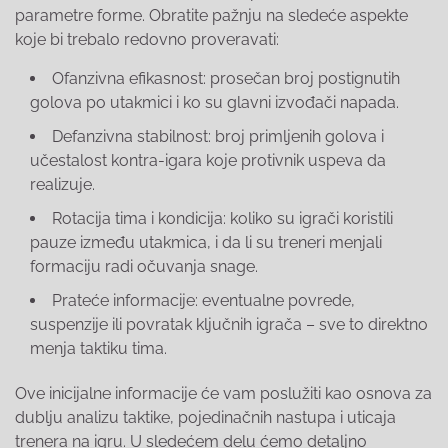
parametre forme. Obratite pažnju na sledeće aspekte
koje bi trebalo redovno proveravati:
Ofanzivna efikasnost: prosečan broj postignutih
golova po utakmici i ko su glavni izvođači napada.
Defanzivna stabilnost: broj primljenih golova i
učestalost kontra-igara koje protivnik uspeva da
realizuje.
Rotacija tima i kondicija: koliko su igrači koristili
pauze između utakmica, i da li su treneri menjali
formaciju radi očuvanja snage.
Prateće informacije: eventualne povrede,
suspenzije ili povratak ključnih igrača – sve to direktno
menja taktiku tima.
Ove inicijalne informacije će vam poslužiti kao osnova za
dublju analizu taktike, pojedinačnih nastupa i uticaja
trenera na igru. U sledećem delu ćemo detaljno