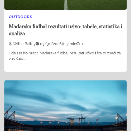
OUTDOORS
Mađarska fudbal rezultati uživo: tabele, statistika i
analiza
Willie Bailey
03/31/2026
7 min
0
Gde i zašto pratiti Mađarska fudbal rezultati uživo i šta to znači za
vas Kada…