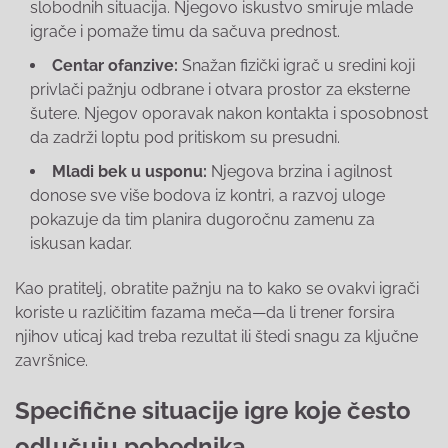
slobodnih situacija. Njegovo iskustvo smiruje mlade
igrače i pomaže timu da sačuva prednost.
Centar ofanzive:
Snažan fizički igrač u sredini koji
privlači pažnju odbrane i otvara prostor za eksterne
šutere. Njegov oporavak nakon kontakta i sposobnost
da zadrži loptu pod pritiskom su presudni.
Mladi bek u usponu:
Njegova brzina i agilnost
donose sve više bodova iz kontri, a razvoj uloge
pokazuje da tim planira dugoročnu zamenu za
iskusan kadar.
Kao pratitelj, obratite pažnju na to kako se ovakvi igrači
koriste u različitim fazama meča—da li trener forsira
njihov uticaj kad treba rezultat ili štedi snagu za ključne
završnice.
Specifične situacije igre koje često
odlučuju pobednika