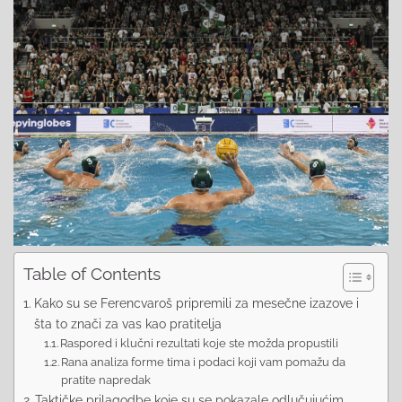
Table of Contents
Kako su se Ferencvaroš pripremili za mesečne izazove i
šta to znači za vas kao pratitelja
Raspored i klučni rezultati koje ste možda propustili
Rana analiza forme tima i podaci koji vam pomažu da
pratite napredak
Taktičke prilagodbe koje su se pokazale odlučujućim