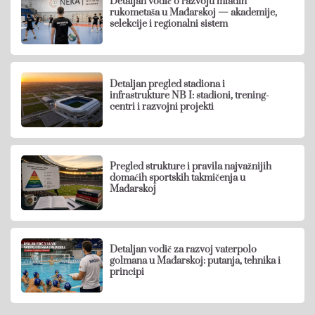
Detaljan vodič o razvoju mladih
rukometaša u Mađarskoj — akademije,
selekcije i regionalni sistem
Detaljan pregled stadiona i
infrastrukture NB I: stadioni, trening-
centri i razvojni projekti
Pregled strukture i pravila najvažnijih
domaćih sportskih takmičenja u
Mađarskoj
Detaljan vodič za razvoj vaterpolo
golmana u Mađarskoj: putanja, tehnika i
principi