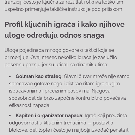
tranziciji često je ključna za rezultat i otkriva koliko tim
uspešno primenjuje taktičke instrukcije pod pritiskom.
Profil ključnih igrača i kako njihove
uloge određuju odnos snaga
Uloge pojedinaca mnogo govore o taktici koja se
primenjuje. Ovaj mesec nekoliko igrača je zaslužilo
posebnu pažnju jer su uticali na dinamiku tima:
Golman kao strateg:
Glavni čuvar mreže nije samo
sprečavao golove nego i diktirao ritam igre dugim
ispucavanjima i preciznim pasovima. Njegova
sposobnost da brzo započne kontru bitno povećava
efikasnost napada.
Kapiten i organizator napada:
Igrač koji preuzima
odgovornost u ključnim trenucima — postavlja
blokove, deli lopte i često je i najbolji izvođač penala ili