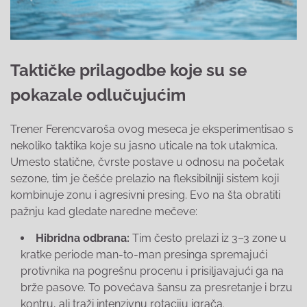
Taktičke prilagodbe koje su se
pokazale odlučujućim
Trener Ferencvaroša ovog meseca je eksperimentisao s
nekoliko taktika koje su jasno uticale na tok utakmica.
Umesto statične, čvrste postave u odnosu na početak
sezone, tim je češće prelazio na fleksibilniji sistem koji
kombinuje zonu i agresivni presing. Evo na šta obratiti
pažnju kad gledate naredne mečeve:
Hibridna odbrana:
Tim često prelazi iz 3–3 zone u
kratke periode man-to-man presinga spremajući
protivnika na pogrešnu procenu i prisiljavajući ga na
brže pasove. To povećava šansu za presretanje i brzu
kontru, ali traži intenzivnu rotaciju igrača.