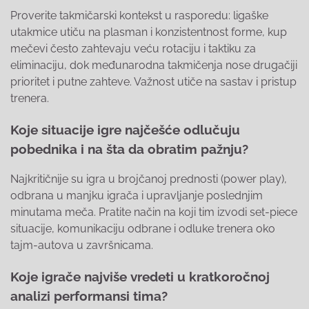
Proverite takmičarski kontekst u rasporedu: ligaške
utakmice utiču na plasman i konzistentnost forme, kup
mečevi često zahtevaju veću rotaciju i taktiku za
eliminaciju, dok međunarodna takmičenja nose drugačiji
prioritet i putne zahteve. Važnost utiče na sastav i pristup
trenera.
Koje situacije igre najčešće odlučuju
pobednika i na šta da obratim pažnju?
Najkritičnije su igra u brojčanoj prednosti (power play),
odbrana u manjku igrača i upravljanje poslednjim
minutama meča. Pratite način na koji tim izvodi set-piece
situacije, komunikaciju odbrane i odluke trenera oko
tajm-autova u završnicama.
Koje igrače najviše vredeti u kratkoročnoj
analizi performansi tima?