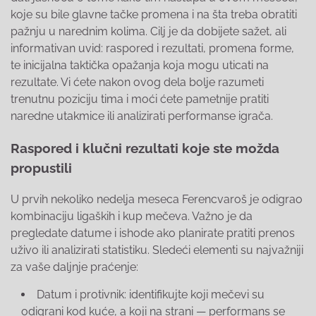
koje su bile glavne tačke promena i na šta treba obratiti
pažnju u narednim kolima. Cilj je da dobijete sažet, ali
informativan uvid: raspored i rezultati, promena forme,
te inicijalna taktička opažanja koja mogu uticati na
rezultate. Vi ćete nakon ovog dela bolje razumeti
trenutnu poziciju tima i moći ćete pametnije pratiti
naredne utakmice ili analizirati performanse igrača.
Raspored i klučni rezultati koje ste možda
propustili
U prvih nekoliko nedelja meseca Ferencvaroš je odigrao
kombinaciju ligaških i kup mečeva. Važno je da
pregledate datume i ishode ako planirate pratiti prenos
uživo ili analizirati statistiku. Sledeći elementi su najvažniji
za vaše daljnje praćenje:
Datum i protivnik: identifikujte koji mečevi su
odigrani kod kuće, a koji na strani — performans se