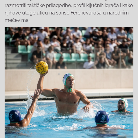
razmotriti taktičke prilagodbe, profil ključnih igrača i kako
njihove uloge utiču na šanse Ferencvaroša u narednim
mečevima.