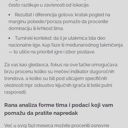
često razlikuje u zavisnosti od lokacije.
Rezultat i diferencija golova: kratak pogled na
marginu pobede/poraza pomaže da procenite
dominaciju ili krhkost tima.
Turnirski kontekst: da li je utakmica bila deo
nacionalne lige, kup faze ili međunarodnog takmičenja
— to utiče na prioritet igre i izbor postave.
Za vas kao gledaoca, fokus na ove tačke omogućava
brzu procenu koliko su mečevi indikator dugoročnih
trendova, a koliko su bili pod uticajem specifičnih
okolnosti (npr. odsustvo ključnih igrača ili teški putni
rasporedi).
Rana analiza forme tima i podaci koji vam
pomažu da pratite napredak
Već u ovoj fazi meseca možete proceniti osnovne