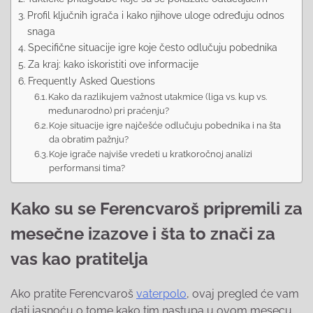
Profil ključnih igrača i kako njihove uloge određuju odnos
snaga
Specifične situacije igre koje često odlučuju pobednika
Za kraj: kako iskoristiti ove informacije
Frequently Asked Questions
Kako da razlikujem važnost utakmice (liga vs. kup vs.
međunarodno) pri praćenju?
Koje situacije igre najčešće odlučuju pobednika i na šta
da obratim pažnju?
Koje igrače najviše vredeti u kratkoročnoj analizi
performansi tima?
Kako su se Ferencvaroš pripremili za
mesečne izazove i šta to znači za
vas kao pratitelja
Ako pratite Ferencvaroš
vaterpolo
, ovaj pregled će vam
dati jasnoću o tome kako tim nastupa u ovom mesecu,