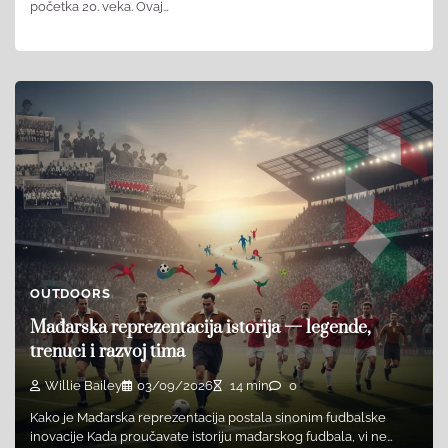
početka 20. veka. Ovaj…
OUTDOORS
Mađarska reprezentacija istorija — legende,
trenuci i razvoj tima
Willie Bailey
03/09/2026
14 min
0
Kako je Mađarska reprezentacija postala sinonim fudbalske
inovacije Kada proučavate istoriju mađarskog fudbala, vi ne…