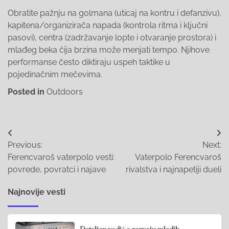
Obratite pažnju na golmana (uticaj na kontru i defanzivu),
kapitena/organizirača napada (kontrola ritma i ključni
pasovi), centra (zadržavanje lopte i otvaranje prostora) i
mlađeg beka čija brzina može menjati tempo. Njihove
performanse često diktiraju uspeh taktike u
pojedinačnim mečevima.
Posted in
Outdoors
Post
Previous:
Next:
navigation
Ferencvaroš vaterpolo vesti:
Vaterpolo Ferencvaroš
povrede, povratci i najave
rivalstva i najnapetiji dueli
Najnovije vesti