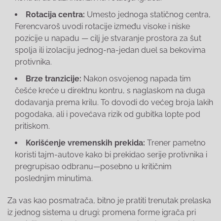
Rotacija centra:
Umesto jednoga statičnog centra,
Ferencvaroš uvodi rotacije između visoke i niske
pozicije u napadu — cilj je stvaranje prostora za šut
spolja ili izolaciju jednog-na-jedan duel sa bekovima
protivnika.
Brze tranzicije:
Nakon osvojenog napada tim
češće kreće u direktnu kontru, s naglaskom na duga
dodavanja prema krilu. To dovodi do većeg broja lakih
pogodaka, ali i povećava rizik od gubitka lopte pod
pritiskom.
Korišćenje vremenskih prekida:
Trener pametno
koristi tajm-autove kako bi prekidao serije protivnika i
pregrupisao odbranu—posebno u kritičnim
poslednjim minutima.
Za vas kao posmatrača, bitno je pratiti trenutak prelaska
iz jednog sistema u drugi: promena forme igrača pri