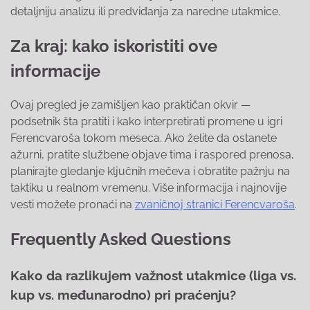
detaljniju analizu ili predviđanja za naredne utakmice.
Za kraj: kako iskoristiti ove
informacije
Ovaj pregled je zamišljen kao praktičan okvir —
podsetnik šta pratiti i kako interpretirati promene u igri
Ferencvaroša tokom meseca. Ako želite da ostanete
ažurni, pratite službene objave tima i raspored prenosa,
planirajte gledanje ključnih mečeva i obratite pažnju na
taktiku u realnom vremenu. Više informacija i najnovije
vesti možete pronaći na
zvaničnoj stranici Ferencvaroša
.
Frequently Asked Questions
Kako da razlikujem važnost utakmice (liga vs.
kup vs. međunarodno) pri praćenju?