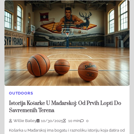
OUTDOORS
Istorija Košarke U Mađarskoj: Od Prvih Lopti Do
Savremenih Terena
Willie Bailey
10/30/2025
10 min
0
Košarka u Mađarskoj ima bogatu i raznoliku istoriju koja datira od