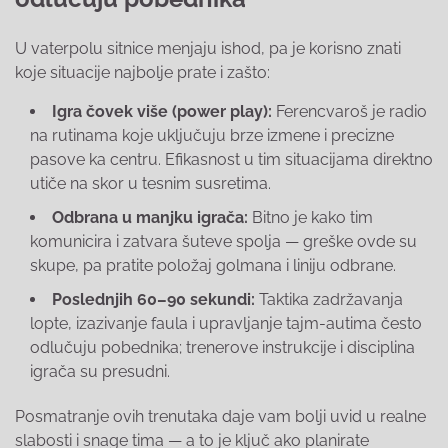
U vaterpolu sitnice menjaju ishod, pa je korisno znati
koje situacije najbolje prate i zašto:
Igra čovek više (power play):
Ferencvaroš je radio
na rutinama koje uključuju brze izmene i precizne
pasove ka centru. Efikasnost u tim situacijama direktno
utiče na skor u tesnim susretima.
Odbrana u manjku igrača:
Bitno je kako tim
komunicira i zatvara šuteve spolja — greške ovde su
skupe, pa pratite položaj golmana i liniju odbrane.
Poslednjih 60–90 sekundi:
Taktika zadržavanja
lopte, izazivanje faula i upravljanje tajm-autima često
odlučuju pobednika; trenerove instrukcije i disciplina
igrača su presudni.
Posmatranje ovih trenutaka daje vam bolji uvid u realne
slabosti i snage tima — a to je ključ ako planirate