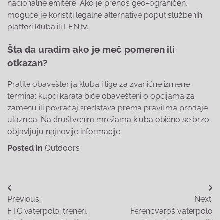
nacionalne emitere. Ako je prenos geo-ograničen,
moguće je koristiti legalne alternative poput službenih
platfori kluba ili LEN.tv.
Šta da uradim ako je meč pomeren ili
otkazan?
Pratite obaveštenja kluba i lige za zvanične izmene
termina; kupci karata biće obavešteni o opcijama za
zamenu ili povraćaj sredstava prema pravilima prodaje
ulaznica. Na društvenim mrežama kluba obično se brzo
objavljuju najnovije informacije.
Posted in
Outdoors
Post
Previous:
Next:
navigation
FTC vaterpolo: treneri,
Ferencvaroš vaterpolo