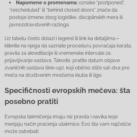
Napomene o promenama:
oznake “postponed”,
“rescheduled” ili “behind closed doors” znače da
postoje izmene zbog logistike, disciplinskih mera ili
javnozdravstvenih razloga.
Uz tabelu često dolazi i legend ili link ka detaljima—
kliknite na njega da saznate proceduru povraćaja karata,
pravila za akreditacije ili vremenske intervale za
prijavljivanje sastava. Takođe, pratite datum objave
zvaničnih sastava (line-up), koji obično stiže sat-dva pre
meča na društvenim mrežama kluba ili lige.
Specifičnosti evropskih mečeva: šta
posebno pratiti
Evropska takmičenja imaju niz pravila i navika koje
menjaju način praćenja utakmice. Evo šta vam najčešće
može zatrebati: