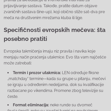
prijavljivanje sastava. Takođe, pratite datum objave
zvaničnih sastava (line-up), koji obično stiže sat-dva pre
meča na društvenim mrežama kluba ili lige.
Specifičnosti evropskih mečeva: šta
posebno pratiti
Evropska takmičenja imaju niz pravila i navika koje
menjaju način praćenja utakmice. Evo šta vam najčešće
može zatrebati:
Termin i prozor utakmica:
LEN određuje fiksne
„matchday“ termine—kada su grupe u pitanju, mečevi
se igraju u određenim nedeljama, dok su kvalifikacije
razbacane po vikendima. Promene zbog televizije su
česte.
Format eliminacija:
neke runde su dvomeč
(kuća/gost), neke su završni turniri na neutralnom