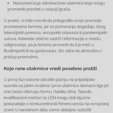
Nacionalni kup: eliminacione utakmice koje mogu
promeniti prioritet u rotaciji igrača.
U praksi, vi ćete morati da prilagodite svoje praćenje
promenama termina, jer se pomeranja događaju zbog
televizijskih prenosa, evropskih obaveza ili pandemijskih
uslova. Kalendar obično sadrži i informacije o mestu
odigravanja, pa je korisno proveriti da li je meč u
Budimpešti ili na gostovanju, što utiče na atmosferu i
pristup prenosima.
Koje rane utakmice vredi posebno pratiti
U prvoj fazi sezone obratite pažnju na prijateljske
susrete sa jakim rivalima i prve utakmice domaće lige jer
one često otkrivaju formu i taktiku tima. Takođe,
kvalifikacioni mečevi za LEN mogu dati ključne
pokazatelje o konkurentnosti Ferencvaroša na evropskoj
sceni. U narednom delu ćemo detaljno razložiti