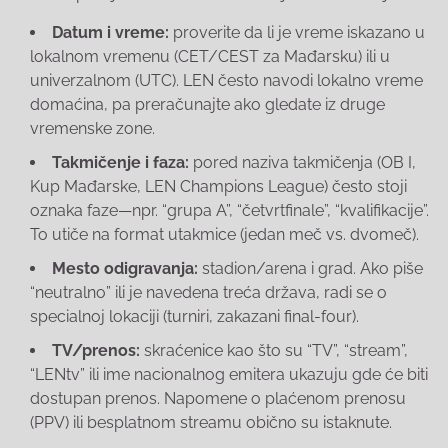
Datum i vreme:
proverite da li je vreme iskazano u
lokalnom vremenu (CET/CEST za Mađarsku) ili u
univerzalnom (UTC). LEN često navodi lokalno vreme
domaćina, pa preračunajte ako gledate iz druge
vremenske zone.
Takmičenje i faza:
pored naziva takmičenja (OB I,
Kup Mađarske, LEN Champions League) često stoji
oznaka faze—npr. “grupa A”, “četvrtfinale”, “kvalifikacije”.
To utiče na format utakmice (jedan meč vs. dvomeč).
Mesto odigravanja:
stadion/arena i grad. Ako piše
“neutralno” ili je navedena treća država, radi se o
specialnoj lokaciji (turniri, zakazani final-four).
TV/prenos:
skraćenice kao što su “TV”, “stream”,
“LENtv” ili ime nacionalnog emitera ukazuju gde će biti
dostupan prenos. Napomene o plaćenom prenosu
(PPV) ili besplatnom streamu obično su istaknute.