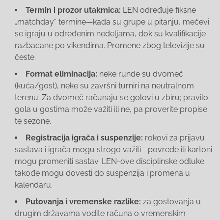
Termin i prozor utakmica:
LEN određuje fiksne
„matchday“ termine—kada su grupe u pitanju, mečevi
se igraju u određenim nedeljama, dok su kvalifikacije
razbacane po vikendima. Promene zbog televizije su
česte.
Format eliminacija:
neke runde su dvomeč
(kuća/gost), neke su završni turniri na neutralnom
terenu. Za dvomeč računaju se golovi u zbiru; pravilo
gola u gostima može važiti ili ne, pa proverite propise
te sezone.
Registracija igrača i suspenzije:
rokovi za prijavu
sastava i igrača mogu strogo važiti—povrede ili kartoni
mogu promeniti sastav. LEN-ove disciplinske odluke
takođe mogu dovesti do suspenzija i promena u
kalendaru.
Putovanja i vremenske razlike:
za gostovanja u
drugim državama vodite računa o vremenskim