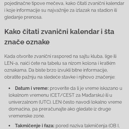
pojedinačne tipove mečeva, kako čitati zvanični kalendar
i koje informacije su najvažnije za izlazak na stadion ili
gledanje prenosa.
Kako čitati zvanični kalendar i šta
znače oznake
Kada otvorite zvanični raspored na sajtu kluba, lige ili
LEN-a, naići ćete na tabelu sa nizom kolona i kratkim
oznakama. Da biste brzo izvukli bitne informacije,
obratite pažnju na sledeće stavke i njihovo značenje:
Datum i vreme:
proverite da li je vreme iskazano u
lokalnom vremenu (CET/CEST za Mađarsku) ili u
univerzalnom (UTC). LEN često navodi lokalno vreme
domaćina, pa preračunajte ako gledate iz druge
vremenske zone.
Takmičenje i faza:
pored naziva takmičenja (OB I,