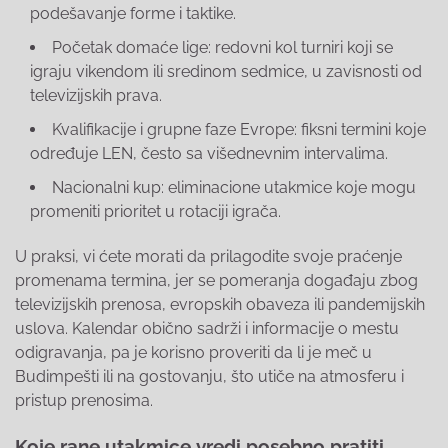
podešavanje forme i taktike.
Početak domaće lige: redovni kol turniri koji se
igraju vikendom ili sredinom sedmice, u zavisnosti od
televizijskih prava.
Kvalifikacije i grupne faze Evrope: fiksni termini koje
određuje LEN, često sa višednevnim intervalima.
Nacionalni kup: eliminacione utakmice koje mogu
promeniti prioritet u rotaciji igrača.
U praksi, vi ćete morati da prilagodite svoje praćenje
promenama termina, jer se pomeranja događaju zbog
televizijskih prenosa, evropskih obaveza ili pandemijskih
uslova. Kalendar obično sadrži i informacije o mestu
odigravanja, pa je korisno proveriti da li je meč u
Budimpešti ili na gostovanju, što utiče na atmosferu i
pristup prenosima.
Koje rane utakmice vredi posebno pratiti