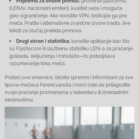
Priprema za online prenos:
proverite platformu
(LEN.tv, nacionalni emiteri), kvalitet veze i moguće
geo-ograničenje. Ako koristite VPN, testirajte ga pre
meča. Pratite i alternativne zvanične izvore (radio, live
tekst) za slučaj prekida prenosa.
Drugi ekran i statistika:
koristite aplikacije kao što
su Flashscore ili službenu statistiku LEN-a za praćenje
goleada, isključenja i minutaže—to poboljšava
razumevanje toka meča.
Prateći ove smernice, bićete spremni i informisani za sve
tipove mečeva Ferencvaroša i moći ćete da prilagodite
svoje praćenje promenama u kalendaru ili iznenadnim
okolnostima.