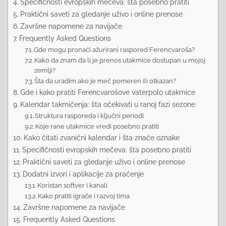
Specifičnosti evropskih mečeva: šta posebno pratiti
Praktični saveti za gledanje uživo i online prenose
Završne napomene za navijače
Frequently Asked Questions
Gde mogu pronaći ažurirani raspored Ferencvaroša?
Kako da znam da li je prenos utakmice dostupan u mojoj
zemlji?
Šta da uradim ako je meč pomeren ili otkazan?
Gde i kako pratiti Ferencvarošove vaterpolo utakmice
Kalendar takmičenja: šta očekivati u ranoj fazi sezone
Struktura rasporeda i ključni periodi
Koje rane utakmice vredi posebno pratiti
Kako čitati zvanični kalendar i šta znače oznake
Specifičnosti evropskih mečeva: šta posebno pratiti
Praktični saveti za gledanje uživo i online prenose
Dodatni izvori i aplikacije za praćenje
Koristan softver i kanali
Kako pratiti igrače i razvoj tima
Završne napomene za navijače
Frequently Asked Questions