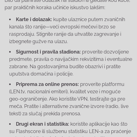
Bilo da planirate odlazak na stadion ili gledate kod kuće,
par praktičnih koraka učiniće iskustvo lakšim:
Karte i dolazak:
kupite ulaznice putem zvaničnih
kanala što ranije—veći evropski mečevi brzo se
rasprodaju. Stignite ranije da uhvatite zagrevanje i
izbegnete gužve na ulazu.
Sigurnost i pravila stadiona:
proverite dozvoljene
predmete, pravila o navijačkim rekvizitima i eventualne
zabrane. Na gostovanjima budite obazrivi i pratite
uputstva domaćina i policije.
Priprema za online prenos:
proverite platformu
(LEN.tv, nacionalni emiteri), kvalitet veze i moguće
geo-ograničenje. Ako koristite VPN, testirajte ga pre
meča. Pratite i alternativne zvanične izvore (radio, live
tekst) za slučaj prekida prenosa.
Drugi ekran i statistika:
koristite aplikacije kao što
su Flashscore ili službenu statistiku LEN-a za praćenje