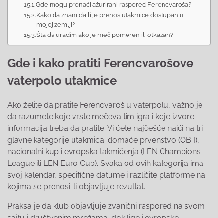
Gde mogu pronaći ažurirani raspored Ferencvaroša?
Kako da znam da li je prenos utakmice dostupan u
mojoj zemlji?
Šta da uradim ako je meč pomeren ili otkazan?
Gde i kako pratiti Ferencvarošove
vaterpolo utakmice
Ako želite da pratite Ferencvaroš u vaterpolu, važno je
da razumete koje vrste mečeva tim igra i koje izvore
informacija treba da pratite. Vi ćete najčešće naići na tri
glavne kategorije utakmica: domaće prvenstvo (OB I),
nacionalni kup i evropska takmičenja (LEN Champions
League ili LEN Euro Cup). Svaka od ovih kategorija ima
svoj kalendar, specifične datume i različite platforme na
kojima se prenosi ili objavljuje rezultat.
Praksa je da klub objavljuje zvanični raspored na svom
sajtu i društvenim mrežama, dok lige i evropske