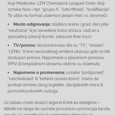
Kup Mađarske, LEN Champions League) često stoji
oznaka faze—npr. “grupa A”, “četvrtfinale”, “kvalifikacije”.
To utiče na format utakmice (jedan meč vs. dvomeč).
Mesto odigravanja:
stadion/arena i grad. Ako piše
“neutralno” ili je navedena treća država, radi se o
specialnoj lokaciji (turniri, zakazani final-four).
TV/prenos:
skraćenice kao što su “TV”, “stream”,
“LENtv” ili ime nacionalnog emitera ukazuju gde će biti
dostupan prenos. Napomene o plaćenom prenosu
(PPV) ili besplatnom streamu obično su istaknute.
Napomene o promenama:
oznake “postponed”,
“rescheduled” ili “behind closed doors” znače da
postoje izmene zbog logistike, disciplinskih mera ili
javnozdravstvenih razloga.
Uz tabelu često dolazi i legend ili link ka detaljima—
kliknite na njega da saznate proceduru povraćaja karata,
pravila za akreditacije ili vremenske intervale za