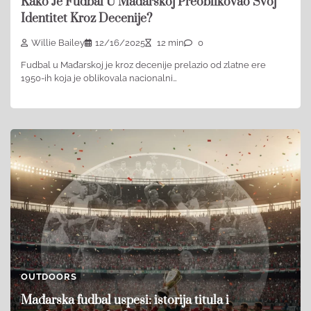
Kako Je Fudbal U Mađarskoj Preoblikovao Svoj
Identitet Kroz Decenije?
Willie Bailey
12/16/2025
12 min
0
Fudbal u Mađarskoj je kroz decenije prelazio od zlatne ere
1950-ih koja je oblikovala nacionalni…
OUTDOORS
Mađarska fudbal uspesi: istorija titula i