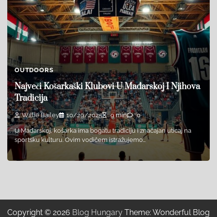
OUTDOORS
Najveći Košarkaški Klubovi U Mađarskoj I Njihova
Tradicija
Willie Bailey
10/29/2025
9 min
0
U Mađarskoj, košarka ima bogatu tradiciju i značajan uticaj na
sportsku kulturu. Ovim vodičem istražujemo…
Copyright © 2026
Blog Hungary
Theme: Wonderful Blog