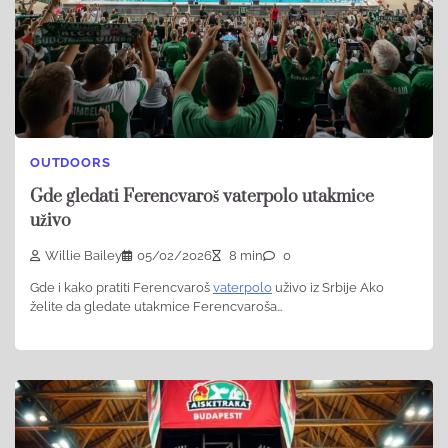
OUTDOORS
Gde gledati Ferencvaroš vaterpolo utakmice
uživo
Willie Bailey
05/02/2026
8 min
0
Gde i kako pratiti Ferencvaroš
vaterpolo
uživo iz Srbije Ako
želite da gledate utakmice Ferencvaroša…