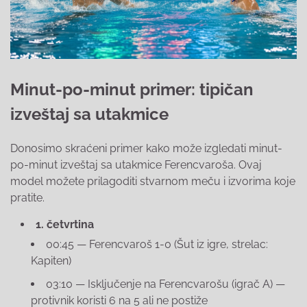
Minut-po-minut primer: tipičan
izveštaj sa utakmice
Donosimo skraćeni primer kako može izgledati minut-
po-minut izveštaj sa utakmice Ferencvaroša. Ovaj
model možete prilagoditi stvarnom meču i izvorima koje
pratite.
1. četvrtina
00:45 — Ferencvaroš 1-0 (Šut iz igre, strelac:
Kapiten)
03:10 — Isključenje na Ferencvarošu (igrač A) —
protivnik koristi 6 na 5 ali ne postiže