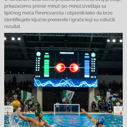
prikazaćemo primer minut-po-minut izveštaja sa
tipičnog meča Ferencvaroša i objasniti kako da brzo
identifikujete ključne preokrete i igrače koji su odlučili
rezultat.