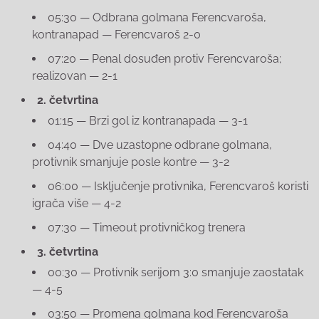
05:30 — Odbrana golmana Ferencvaroša,
kontranapad — Ferencvaroš 2-0
07:20 — Penal dosuđen protiv Ferencvaroša;
realizovan — 2-1
2. četvrtina
01:15 — Brzi gol iz kontranapada — 3-1
04:40 — Dve uzastopne odbrane golmana,
protivnik smanjuje posle kontre — 3-2
06:00 — Isključenje protivnika, Ferencvaroš koristi
igrača više — 4-2
07:30 — Timeout protivničkog trenera
3. četvrtina
00:30 — Protivnik serijom 3:0 smanjuje zaostatak
— 4-5
03:50 — Promena golmana kod Ferencvaroša