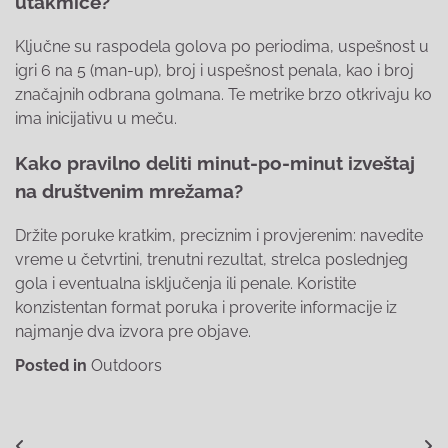
utakmice?
Ključne su raspodela golova po periodima, uspešnost u
igri 6 na 5 (man-up), broj i uspešnost penala, kao i broj
značajnih odbrana golmana. Te metrike brzo otkrivaju ko
ima inicijativu u meču.
Kako pravilno deliti minut-po-minut izveštaj
na društvenim mrežama?
Držite poruke kratkim, preciznim i provjerenim: navedite
vreme u četvrtini, trenutni rezultat, strelca poslednjeg
gola i eventualna isključenja ili penale. Koristite
konzistentan format poruka i proverite informacije iz
najmanje dva izvora pre objave.
Posted in
Outdoors