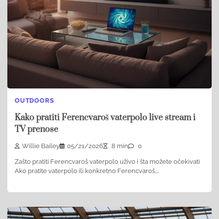
OUTDOORS
Kako pratiti Ferencvaroš vaterpolo live stream i
TV prenose
Willie Bailey
05/21/2026
8 min
0
Zašto pratiti Ferencvaroš vaterpolo uživo i šta možete očekivati
Ako pratite vaterpolo ili konkretno Ferencvaroš,…