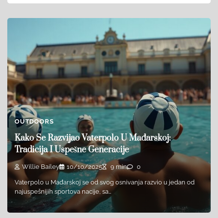
OUTDOORS
Kako Se Razvijao Vaterpolo U Mađarskoj:
Tradicija I Uspešne Generacije
Willie Bailey
10/10/2025
9 min
0
Vaterpolo u Mađarskoj se od svog osnivanja razvio u jedan od
najuspešnijih sportova nacije, sa…