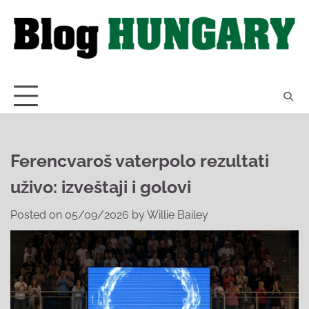
Skip
to
content
Ferencvaroš vaterpolo rezultati
uživo: izveštaji i golovi
Posted on
05/09/2026
by
Willie Bailey