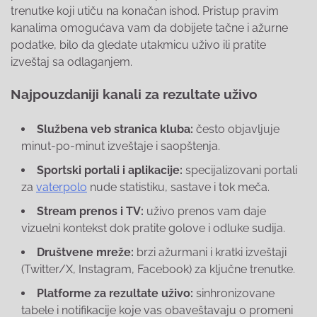
trenutke koji utiču na konačan ishod. Pristup pravim
kanalima omogućava vam da dobijete tačne i ažurne
podatke, bilo da gledate utakmicu uživo ili pratite
izveštaj sa odlaganjem.
Najpouzdaniji kanali za rezultate uživo
Službena veb stranica kluba:
često objavljuje
minut-po-minut izveštaje i saopštenja.
Sportski portali i aplikacije:
specijalizovani portali
za
vaterpolo
nude statistiku, sastave i tok meča.
Stream prenos i TV:
uživo prenos vam daje
vizuelni kontekst dok pratite golove i odluke sudija.
Društvene mreže:
brzi ažurmani i kratki izveštaji
(Twitter/X, Instagram, Facebook) za ključne trenutke.
Platforme za rezultate uživo:
sinhronizovane
tabele i notifikacije koje vas obaveštavaju o promeni