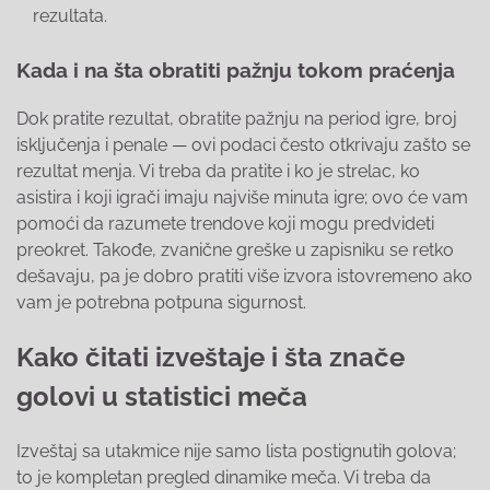
rezultata.
Kada i na šta obratiti pažnju tokom praćenja
Dok pratite rezultat, obratite pažnju na period igre, broj
isključenja i penale — ovi podaci često otkrivaju zašto se
rezultat menja. Vi treba da pratite i ko je strelac, ko
asistira i koji igrači imaju najviše minuta igre; ovo će vam
pomoći da razumete trendove koji mogu predvideti
preokret. Takođe, zvanične greške u zapisniku se retko
dešavaju, pa je dobro pratiti više izvora istovremeno ako
vam je potrebna potpuna sigurnost.
Kako čitati izveštaje i šta znače
golovi u statistici meča
Izveštaj sa utakmice nije samo lista postignutih golova;
to je kompletan pregled dinamike meča. Vi treba da