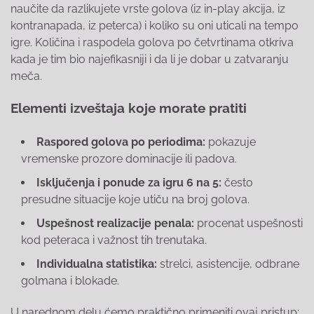
naučite da razlikujete vrste golova (iz in-play akcija, iz
kontranapada, iz peterca) i koliko su oni uticali na tempo
igre. Količina i raspodela golova po četvrtinama otkriva
kada je tim bio najefikasniji i da li je dobar u zatvaranju
meča.
Elementi izveštaja koje morate pratiti
Raspored golova po periodima:
pokazuje
vremenske prozore dominacije ili padova.
Isključenja i ponude za igru 6 na 5:
često
presudne situacije koje utiču na broj golova.
Uspešnost realizacije penala:
procenat uspešnosti
kod peteraca i važnost tih trenutaka.
Individualna statistika:
strelci, asistencije, odbrane
golmana i blokade.
U narednom delu ćemo praktično primeniti ovaj pristup: