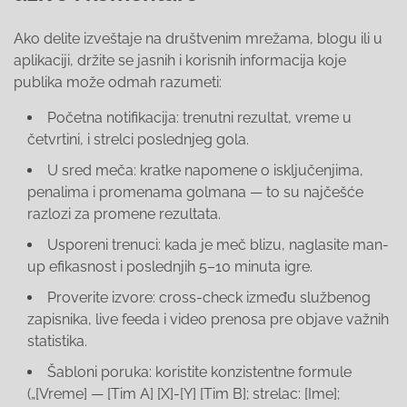
Ako delite izveštaje na društvenim mrežama, blogu ili u
aplikaciji, držite se jasnih i korisnih informacija koje
publika može odmah razumeti:
Početna notifikacija: trenutni rezultat, vreme u
četvrtini, i strelci poslednjeg gola.
U sred meča: kratke napomene o isključenjima,
penalima i promenama golmana — to su najčešće
razlozi za promene rezultata.
Usporeni trenuci: kada je meč blizu, naglasite man-
up efikasnost i poslednjih 5–10 minuta igre.
Proverite izvore: cross-check između službenog
zapisnika, live feeda i video prenosa pre objave važnih
statistika.
Šabloni poruka: koristite konzistentne formule
(„[Vreme] — [Tim A] [X]-[Y] [Tim B]; strelac: [Ime];