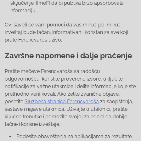
isključenje: [Ime]“) da bi publika brzo apsorbovala
informaciju.
Ovi saveti će vam pomoći da vaš minut-po-minut
izveštaj bude tačan, informativan i koristan za sve koji
prate Ferencvaroš uživo.
Završne napomene i dalje praćenje
Pratite mečeve Ferencvaroša sa radošću i
odgovornošću: koristite proverene izvore, uključite
notifikacije za važne utakmice i delite informacije koje ste
prethodno verifikovali. Ako želite zvanične objave,
posetite
Službena stranica Ferencvaroša
za saopštenja,
sastave i najave utakmica. Uživajte u utakmici, pratite
ključne trenutke i pomozite svojoj zajednici da dobije
tačne i korisne izveštaje.
Podesite obaveštenja na aplikacijama za rezultate