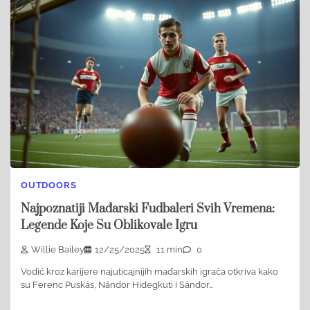
OUTDOORS
Najpoznatiji Mađarski Fudbaleri Svih Vremena:
Legende Koje Su Oblikovale Igru
Willie Bailey
12/25/2025
11 min
0
Vodič kroz karijere najuticajnijih mađarskih igrača otkriva kako
su Ferenc Puskás, Nándor Hidegkuti i Sándor…