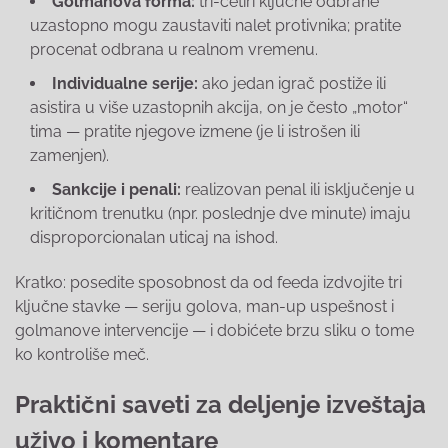
Golmanova forma:
tri-četiri ključne odbrane
uzastopno mogu zaustaviti nalet protivnika; pratite
procenat odbrana u realnom vremenu.
Individualne serije:
ako jedan igrač postiže ili
asistira u više uzastopnih akcija, on je često „motor“
tima — pratite njegove izmene (je li istrošen ili
zamenjen).
Sankcije i penali:
realizovan penal ili isključenje u
kritičnom trenutku (npr. poslednje dve minute) imaju
disproporcionalan uticaj na ishod.
Kratko: posedite sposobnost da od feeda izdvojite tri
ključne stavke — seriju golova, man-up uspešnost i
golmanove intervencije — i dobićete brzu sliku o tome
ko kontroliše meč.
Praktični saveti za deljenje izveštaja
uživo i komentare