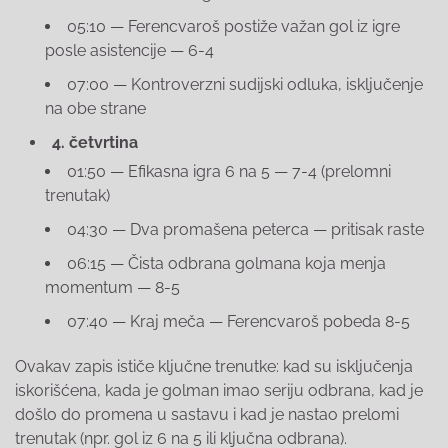
05:10 — Ferencvaroš postiže važan gol iz igre
posle asistencije — 6-4
07:00 — Kontroverzni sudijski odluka, isključenje
na obe strane
4. četvrtina
01:50 — Efikasna igra 6 na 5 — 7-4 (prelomni
trenutak)
04:30 — Dva promašena peterca — pritisak raste
06:15 — Čista odbrana golmana koja menja
momentum — 8-5
07:40 — Kraj meča — Ferencvaroš pobeda 8-5
Ovakav zapis ističe ključne trenutke: kad su isključenja
iskorišćena, kada je golman imao seriju odbrana, kad je
došlo do promena u sastavu i kad je nastao prelomi
trenutak (npr. gol iz 6 na 5 ili ključna odbrana).