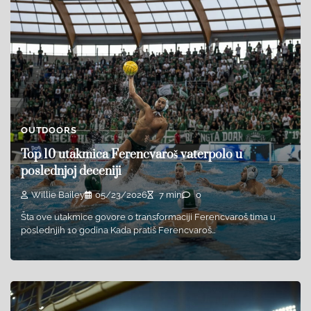
OUTDOORS
Top 10 utakmica Ferencvaroš vaterpolo u
poslednjoj deceniji
Willie Bailey
05/23/2026
7 min
0
Šta ove utakmice govore o transformaciji Ferencvaroš tima u
poslednjih 10 godina Kada pratiš Ferencvaroš…