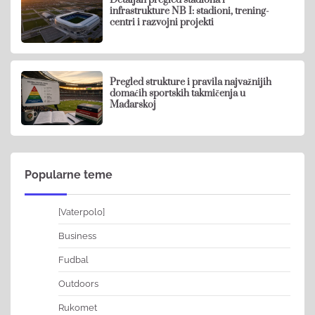
infrastrukture NB I: stadioni, trening-
centri i razvojni projekti
Pregled strukture i pravila najvažnijih
domaćih sportskih takmičenja u
Mađarskoj
Popularne teme
[Vaterpolo]
Business
Fudbal
Outdoors
Rukomet