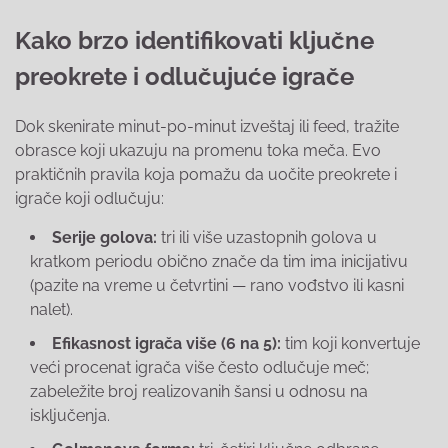
Kako brzo identifikovati ključne
preokrete i odlučujuće igrače
Dok skenirate minut-po-minut izveštaj ili feed, tražite
obrasce koji ukazuju na promenu toka meča. Evo
praktičnih pravila koja pomažu da uočite preokrete i
igrače koji odlučuju:
Serije golova:
tri ili više uzastopnih golova u
kratkom periodu obično znače da tim ima inicijativu
(pazite na vreme u četvrtini — rano vođstvo ili kasni
nalet).
Efikasnost igrača više (6 na 5):
tim koji konvertuje
veći procenat igrača više često odlučuje meč;
zabeležite broj realizovanih šansi u odnosu na
isključenja.