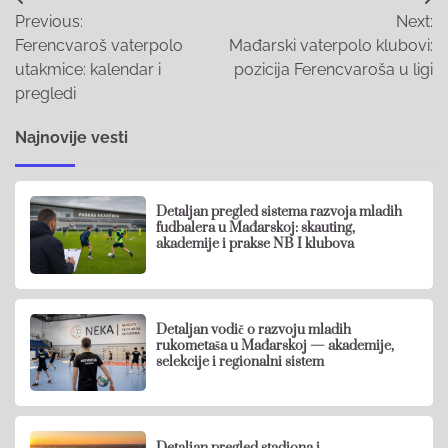
Post
Previous:
Next:
navigation
Ferencvaroš vaterpolo
Mađarski vaterpolo klubovi:
utakmice: kalendar i
pozicija Ferencvaroša u ligi
pregledi
Najnovije vesti
Detaljan pregled sistema razvoja mladih
fudbalera u Mađarskoj: skauting,
akademije i prakse NB I klubova
Detaljan vodič o razvoju mladih
rukometaša u Mađarskoj — akademije,
selekcije i regionalni sistem
Detaljan pregled stadiona i