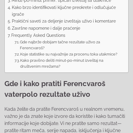
Minut-po-minut primer: tipičan izveštaj sa utakmice
Kako brzo identifikovati ključne preokrete i odlučujuće
igrače
Praktični saveti za deljenje izveštaja uživo i komentare
Završne napomene i dalje praćenje
Frequently Asked Questions
Gde najbrže dobijam tačne rezultate uživo za
Ferencvaroš?
Koje statistike su najvažnije za procenu toka utakmice?
Kako pravilno deliti minut-po-minut izveštaj na
društvenim mrežama?
Gde i kako pratiti Ferencvaroš
vaterpolo rezultate uživo
Kada želite da pratite Ferencvaroš u realnom vremenu,
važno je da znate koje izvore da koristite i kako tumačiti
informacije koje dobijate. Vi ne pratite samo rezultat—
pratite ritam meča, serije napada, isključenja i ključne