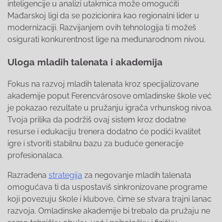
inteligencije u analizi utakmica može omogućiti
Mađarskoj ligi da se pozicionira kao regionalni lider u
modernizaciji. Razvijanjem ovih tehnologija ti možeš
osigurati konkurentnost lige na međunarodnom nivou.
Uloga mladih talenata i akademija
Fokus na razvoj mladih talenata kroz specijalizovane
akademije poput Ferencvárosove omladinske škole već
je pokazao rezultate u pružanju igrača vrhunskog nivoa.
Tvoja prilika da podržiš ovaj sistem kroz dodatne
resurse i edukaciju trenera dodatno će podići kvalitet
igre i stvoriti stabilnu bazu za buduće generacije
profesionalaca.
Razrađena
strategija
za negovanje mladih talenata
omogućava ti da uspostaviš sinkronizovane programe
koji povezuju škole i klubove, čime se stvara trajni lanac
razvoja. Omladinske akademije bi trebalo da pružaju ne