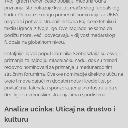
Tvoji igrači i treneri često dobijaju međunarodna
priznanja, što pokazuje kvalitet mađarskog fudbalskog
kadra. Odmah se mogu pomenuti nominacije za UEFA
nagrade i pohvale stručnih kritičara koji cene tehniku i
taktiku igrača iz tvoje lige. Ove nagrade ne samo da
podižu moral već i povećavaju vidljivost mađarskog
fudbala na globalnom nivou.
Detaljnije, igrači poput Dominika Szoboszlaija su osvojili
priznanja za najbolju mladalačku nadu, dok su treneri
redovno nominovani za priznanja u međunarodnim
stručnim forumima. Ovakve nominacije direktno utiču na
tvoje timove dajući im dodatni motiv i kredibilitet pri
privlačenju talenata i sponzora, jer jasno ilustruju da si
deo lige sa vrhunskim stručnjacima i sportistima.
Analiza učinka: Uticaj na društvo i
kulturu