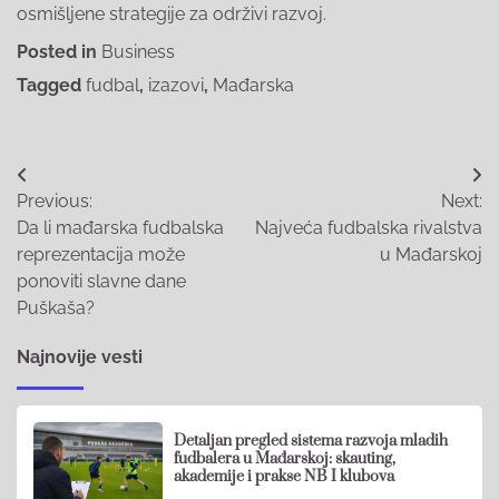
osmišljene strategije za održivi razvoj.
Posted in
Business
Tagged
fudbal
,
izazovi
,
Mađarska
Post
Previous:
Next:
navigation
Da li mađarska fudbalska
Najveća fudbalska rivalstva
reprezentacija može
u Mađarskoj
ponoviti slavne dane
Puškaša?
Najnovije vesti
Detaljan pregled sistema razvoja mladih
fudbalera u Mađarskoj: skauting,
akademije i prakse NB I klubova