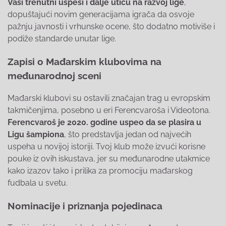
Vaši trenutni uspesi i dalje utiču na razvoj lige
,
dopuštajući novim generacijama igrača da osvoje
pažnju javnosti i vrhunske ocene, što dodatno motiviše i
podiže standarde unutar lige.
Zapisi o Mađarskim klubovima na
međunarodnoj sceni
Mađarski klubovi su ostavili značajan trag u evropskim
takmičenjima, posebno u eri Ferencvaroša i Videotona.
Ferencvaroš je 2020. godine uspeo da se plasira u
Ligu šampiona
, što predstavlja jedan od najvećih
uspeha u novijoj istoriji. Tvoj klub može izvući korisne
pouke iz ovih iskustava, jer su međunarodne utakmice
kako izazov tako i prilika za promociju mađarskog
fudbala u svetu.
Nominacije i priznanja pojedinaca