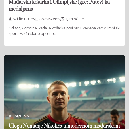
Mađarska košarka i Olimpijske igre: Putevi ka
medaljama
Willie Bailey
06/26/2025
9 min
0
Od 1936. godine, kada je košarka prvi put uvedena kao olimpijski
sport, Mađarska je uporno…
BUSINESS
Uloga Nemanje Nikolića u modernom mađarskom