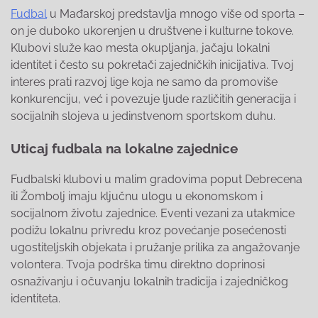
Fudbal
u Mađarskoj predstavlja mnogo više od sporta –
on je duboko ukorenjen u društvene i kulturne tokove.
Klubovi služe kao mesta okupljanja, jačaju lokalni
identitet i često su pokretači zajedničkih inicijativa. Tvoj
interes prati razvoj lige koja ne samo da promoviše
konkurenciju, već i povezuje ljude različitih generacija i
socijalnih slojeva u jedinstvenom sportskom duhu.
Uticaj fudbala na lokalne zajednice
Fudbalski klubovi u malim gradovima poput Debrecena
ili Žombolj imaju ključnu ulogu u ekonomskom i
socijalnom životu zajednice. Eventi vezani za utakmice
podižu lokalnu privredu kroz povećanje posećenosti
ugostiteljskih objekata i pružanje prilika za angažovanje
volontera. Tvoja podrška timu direktno doprinosi
osnaživanju i očuvanju lokalnih tradicija i zajedničkog
identiteta.