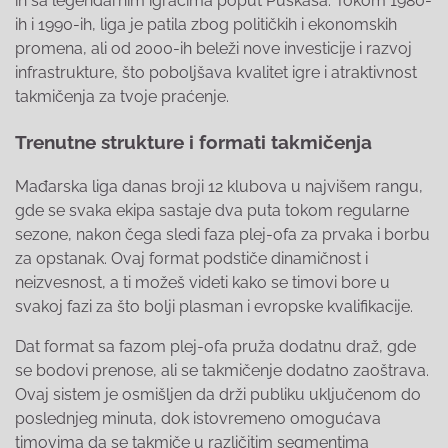
ih sa legendarnim igračima poput Puskasa. Tokom 1980-
ih i 1990-ih, liga je patila zbog političkih i ekonomskih
promena, ali od 2000-ih beleži nove investicije i razvoj
infrastrukture, što poboljšava kvalitet igre i atraktivnost
takmičenja za tvoje praćenje.
Trenutne strukture i formati takmičenja
Mađarska liga danas broji 12 klubova u najvišem rangu,
gde se svaka ekipa sastaje dva puta tokom regularne
sezone, nakon čega sledi faza plej-ofa za prvaka i borbu
za opstanak. Ovaj format podstiče dinamičnost i
neizvesnost, a ti možeš videti kako se timovi bore u
svakoj fazi za što bolji plasman i evropske kvalifikacije.
Dat format sa fazom plej-ofa pruža dodatnu draž, gde
se bodovi prenose, ali se takmičenje dodatno zaoštrava.
Ovaj sistem je osmišljen da drži publiku uključenom do
poslednjeg minuta, dok istovremeno omogućava
timovima da se takmiče u različitim segmentima