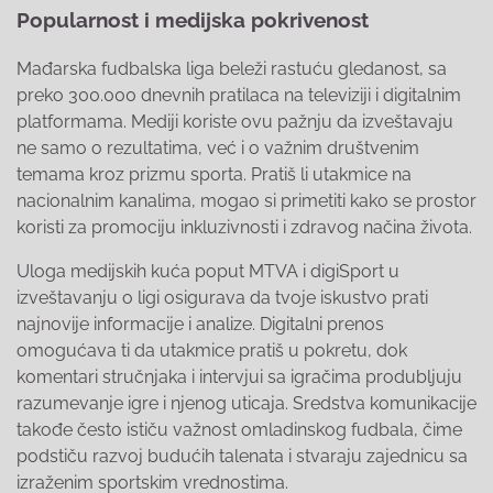
Popularnost i medijska pokrivenost
Mađarska fudbalska liga beleži rastuću gledanost, sa
preko 300.000 dnevnih pratilaca na televiziji i digitalnim
platformama. Mediji koriste ovu pažnju da izveštavaju
ne samo o rezultatima, već i o važnim društvenim
temama kroz prizmu sporta. Pratiš li utakmice na
nacionalnim kanalima, mogao si primetiti kako se prostor
koristi za promociju inkluzivnosti i zdravog načina života.
Uloga medijskih kuća poput MTVA i digiSport u
izveštavanju o ligi osigurava da tvoje iskustvo prati
najnovije informacije i analize. Digitalni prenos
omogućava ti da utakmice pratiš u pokretu, dok
komentari stručnjaka i intervjui sa igračima produbljuju
razumevanje igre i njenog uticaja. Sredstva komunikacije
takođe često ističu važnost omladinskog fudbala, čime
podstiču razvoj budućih talenata i stvaraju zajednicu sa
izraženim sportskim vrednostima.