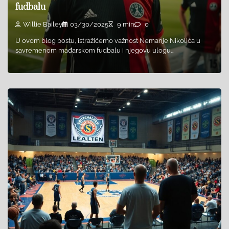
fudbalu​
Willie Bailey
03/30/2025
9 min
0
U ovom blog postu, istražićemo važnost Nemanje Nikolića u
savremenom mađarskom fudbalu i njegovu ulogu…