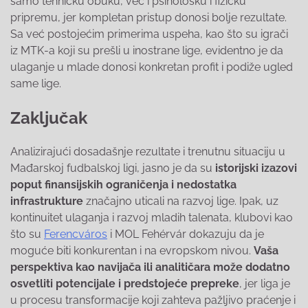
samo tehničku obuku, već i psihološku i fizičku
pripremu, jer kompletan pristup donosi bolje rezultate.
Sa već postojećim primerima uspeha, kao što su igrači
iz MTK-a koji su prešli u inostrane lige, evidentno je da
ulaganje u mlade donosi konkretan profit i podiže ugled
same lige.
Zaključak
Analizirajući dosadašnje rezultate i trenutnu situaciju u
Mađarskoj fudbalskoj ligi, jasno je da su
istorijski izazovi
poput finansijskih ograničenja i nedostatka
infrastrukture
značajno uticali na razvoj lige. Ipak, uz
kontinuitet ulaganja i razvoj mladih talenata, klubovi kao
što su
Ferencváros
i MOL Fehérvár dokazuju da je
moguće biti konkurentan i na evropskom nivou.
Vaša
perspektiva kao navijača ili analitičara može dodatno
osvetliti potencijale i predstojeće prepreke
, jer liga je
u procesu transformacije koji zahteva pažljivo praćenje i