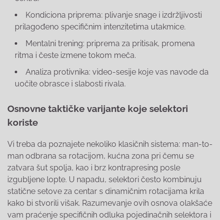
Kondiciona priprema: plivanje snage i izdržljivosti
prilagođeno specifičnim intenzitetima utakmice.
Mentalni trening: priprema za pritisak, promena
ritma i česte izmene tokom meča.
Analiza protivnika: video-sesije koje vas navode da
uočite obrasce i slabosti rivala.
Osnovne taktičke varijante koje selektori
koriste
Vi treba da poznajete nekoliko klasičnih sistema: man-to-
man odbrana sa rotacijom, kućna zona pri čemu se
zatvara šut spolja, kao i brz kontrapresing posle
izgubljene lopte. U napadu, selektori često kombinuju
statične setove za centar s dinamičnim rotacijama krila
kako bi stvorili višak. Razumevanje ovih osnova olakšaće
vam praćenje specifičnih odluka pojedinačnih selektora i