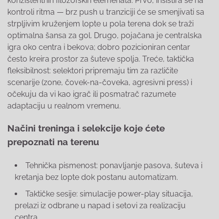
konzistentnih filozofskih elemenata. Prvo, insistira se na
kontroli ritma — brz push u tranziciji će se smenjivati sa
strpljivim kruženjem lopte u pola terena dok se traži
optimalna šansa za gol. Drugo, pojačana je centralska
igra oko centra i bekova; dobro pozicioniran centar
često kreira prostor za šuteve spolja. Treće, taktička
fleksibilnost: selektori pripremaju tim za različite
scenarije (zone, čovek-na-čoveka, agresivni press) i
očekuju da vi kao igrač ili posmatrač razumete
adaptaciju u realnom vremenu.
Načini treninga i selekcije koje ćete
prepoznati na terenu
Tehnička pismenost: ponavljanje pasova, šuteva i
kretanja bez lopte dok postanu automatizam.
Taktičke sesije: simulacije power-play situacija,
prelazi iz odbrane u napad i setovi za realizaciju
centra.