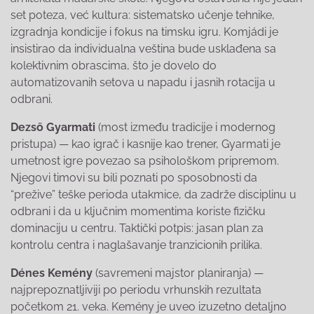
set poteza, već kultura: sistematsko učenje tehnike,
izgradnja kondicije i fokus na timsku igru. Komjádi je
insistirao da individualna veština bude usklađena sa
kolektivnim obrascima, što je dovelo do
automatizovanih setova u napadu i jasnih rotacija u
odbrani.
Dezső Gyarmati
(most između tradicije i modernog
pristupa) — kao igrač i kasnije kao trener, Gyarmati je
umetnost igre povezao sa psihološkom pripremom.
Njegovi timovi su bili poznati po sposobnosti da
“prežive” teške perioda utakmice, da zadrže disciplinu u
odbrani i da u ključnim momentima koriste fizičku
dominaciju u centru. Taktički potpis: jasan plan za
kontrolu centra i naglašavanje tranzicionih prilika.
Dénes Kemény
(savremeni majstor planiranja) —
najprepoznatljiviji po periodu vrhunskih rezultata
početkom 21. veka. Kemény je uveo izuzetno detaljno