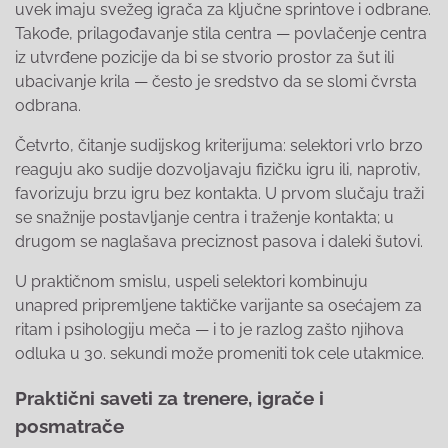
uvek imaju svežeg igrača za ključne sprintove i odbrane.
Takođe, prilagođavanje stila centra — povlačenje centra
iz utvrđene pozicije da bi se stvorio prostor za šut ili
ubacivanje krila — često je sredstvo da se slomi čvrsta
odbrana.
Četvrto, čitanje sudijskog kriterijuma: selektori vrlo brzo
reaguju ako sudije dozvoljavaju fizičku igru ili, naprotiv,
favorizuju brzu igru bez kontakta. U prvom slučaju traži
se snažnije postavljanje centra i traženje kontakta; u
drugom se naglašava preciznost pasova i daleki šutovi.
U praktičnom smislu, uspeli selektori kombinuju
unapred pripremljene taktičke varijante sa osećajem za
ritam i psihologiju meča — i to je razlog zašto njihova
odluka u 30. sekundi može promeniti tok cele utakmice.
Praktični saveti za trenere, igrače i
posmatrače