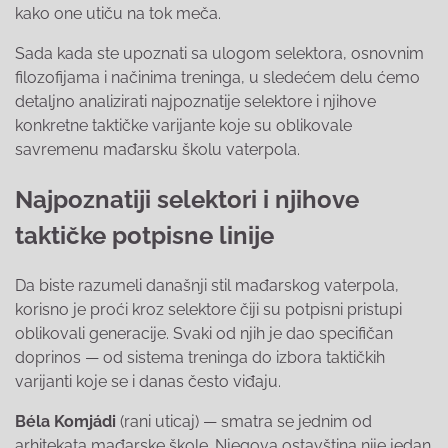
kako one utiču na tok meča.
Sada kada ste upoznati sa ulogom selektora, osnovnim
filozofijama i načinima treninga, u sledećem delu ćemo
detaljno analizirati najpoznatije selektore i njihove
konkretne taktičke varijante koje su oblikovale
savremenu mađarsku školu vaterpola.
Najpoznatiji selektori i njihove
taktičke potpisne linije
Da biste razumeli današnji stil mađarskog vaterpola,
korisno je proći kroz selektore čiji su potpisni pristupi
oblikovali generacije. Svaki od njih je dao specifičan
doprinos — od sistema treninga do izbora taktičkih
varijanti koje se i danas često viđaju.
Béla Komjádi
(rani uticaj) — smatra se jednim od
arhitekata mađarske škole. Njegova ostavština nije jedan