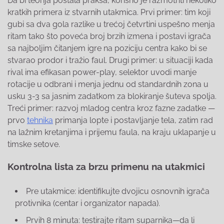
Da bi teorija postala praksa, korisno je razmotriti nekoliko
kratkih primera iz stvarnih utakmica. Prvi primer: tim koji
gubi sa dva gola razlike u trećoj četvrtini uspešno menja
ritam tako što poveća broj brzih izmena i postavi igrača
sa najboljim čitanjem igre na poziciju centra kako bi se
stvarao prodor i tražio faul. Drugi primer: u situaciji kada
rival ima efikasan power-play, selektor uvodi manje
rotacije u odbrani i menja jednu od standardnih zona u
usku 3-3 sa jasnim zadatkom za blokiranje šuteva spolja.
Treći primer: razvoj mladog centra kroz fazne zadatke —
prvo
tehnika
primanja lopte i postavljanje tela, zatim rad
na lažnim kretanjima i prijemu faula, na kraju uklapanje u
timske setove.
Kontrolna lista za brzu primenu na utakmici
Pre utakmice: identifikujte dvojicu osnovnih igrača
protivnika (centar i organizator napada).
Prvih 8 minuta: testirajte ritam suparnika—da li