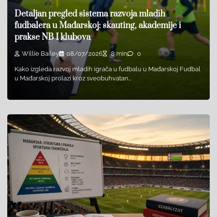
Detaljan pregled sistema razvoja mladih
fudbalera u Mađarskoj: skauting, akademije i
prakse NB I klubova
Willie Bailey
08/07/2026
8 min
0
Kako izgleda razvoj mladih igrača u fudbalu u Mađarskoj Fudbal
u Mađarskoj prolazi kroz sveobuhvatan…