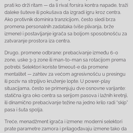
prati ko drži ritam — da li rival forsira kontra napade, traži
daleke šuteve ili pokušava da izgradi igru kroz centra.
Ako protivnik dominira tranzicijom, često sledi brza
promena personalnih zadataka (više plivanja, brže
izmene) i postavljanje igrača sa boljom sposobnošću za
zatvaranje prostora iza centra.
Drugo, promene odbrane: prebacivanje između 6-0
zone, uske 3-3 zone ili man-to-man sa rotacijom prema
potrebi. Selektori koriste timeout-e da promene
mentalitet — zahtev za većom agresivnošću u presingu
ili poziv na strpljivo kruženje lopte. U power-play
situacijama, često se primenjuju dve osnovne varijante:
statična igra oko centra sa serijom pasova i lažnih kretnji,
ili dinamično prebacivanje težine na jedno krilo radi “skip”
pasa i šuta spolja.
Treće, menadžment igrača i izmene: moderni selektori
prate parametre zamora i prilagođavaju izmene tako da