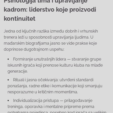
Psihologija tima i upravljanje
kadrom: liderstvo koje proizvodi
kontinuitet
Jedna od ključnih razlika između dobrih i vrhunskih
trenera leži u sposobnosti upravljanja ljudima. U
mađarskim biografijama jasno se vide prakse koje
doprinose dugotrajnom uspehu:
Formiranje unutrašnjih lidera — stvaranje grupe
iskusnih igrača koji prenose kulturu kluba na mlađe
generacije.
Rituali i jasna očekivanja: utvrđeni standardi
ponašanja, radne etike i komunikacije koji smanjuju
nesporazume u kritičnim momentima.
Individualizacija pristupa — prilagođavanje
treninga, oporavka i mentalne pripreme prema
potrebama pojedinca, posebno kod igrača sa velikim