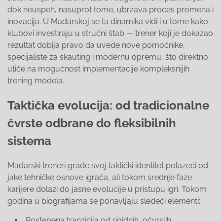
dok neuspeh, nasuprot tome, ubrzava proces promena i
inovacija. U Mađarskoj se ta dinamika vidi i u tome kako
klubovi investiraju u stručni štab — trener koji je dokazao
rezultat dobija pravo da uvede nove pomoćnike,
specijaliste za skauting i modernu opremu, što direktno
utiče na mogućnost implementacije kompleksnijih
trening modela.
Taktička evolucija: od tradicionalne
čvrste odbrane do fleksibilnih
sistema
Mađarski treneri grade svoj taktički identitet polazeći od
jake tehničke osnove igrača, ali tokom srednje faze
karijere dolazi do jasne evolucije u pristupu igri. Tokom
godina u biografijama se ponavljaju sledeći elementi:
Postepena tranzicija od rigidnih, očvrslih