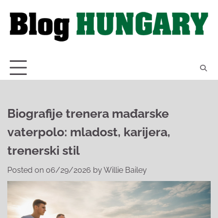
Skip
to
content
Biografije trenera mađarske
vaterpolo: mladost, karijera,
trenerski stil
Posted on
06/29/2026
by
Willie Bailey