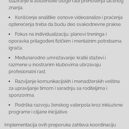
stažiranje ili asistentske uloge radi prenošenja tacitnog
znanja.
Korišćenje analitike: osnove videoanalize i praćenja
opterećenja treba da budu deo svakodnevne prakse.
Fokus na individualizaciju: planovi treninga i
oporavka prilagođeni fizičkim i mentalnim potrebama
igrača.
Međunarodno umrežavanje: kratki staževi i
razmene u inostranim klubovima ubrzavaju
profesionalni rast.
Razvijanje komunikacijskih i menadžerskih veština
za upravljanje timom i saradnju sa roditeljima i
sponzorima.
Podrška razvoju ženskog vaterpola kroz inkluzivne
programe i ciljane inicijative.
Implementacija ovih preporuka zahteva koordinaciju