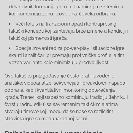
defanzivnih formacija prema dinamičnijim sistemima
koji kombinuju zonu i čovek-na-čoveka odbranu.
Veći fokus na tranzicioni napad i kontrapresing —
taktički koncepti koji zahtevaju brze izmene u kondiciji i
taktičkoj pismenosti igrača.
Specijalizovani rad za power-play i situacione igre:
skauti i analitičari pripremaju protivničke profile, a tim
vežba varijante koje minimizuju predvidljivost.
Ovo taktičko prilagođavanje često prati i uvođenje
analitike: videoanalize, sekvencijalni breakdown napada i
odbrane, kao i kvantitativni monitoring opterećenja
igrača. Treneri koji uspešno kombinuju tradiciju (tehniku i
čvrstu radnu etiku) sa savremenim taktičkim alatima
stvaraju timove koji mogu da se nose sa različitim
stilovima igre na međunarodnoj sceni.