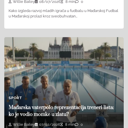
Willie Bailey
08/07/2026
8 min
0
Kako izgleda razvoj mladih igrača u fudbalu u Mađarskoj Fudbal
u Mađarskoj prolazi kroz sveobuhvatan…
SPORT
Mađarska vaterpolo reprezentacija treneri lista:
ko je vodio momke u zlatu?
Willie Bailey
07/02/2026
8 min
0