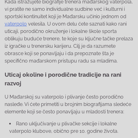
Kada istražujete biografije trenera mađarskog vaterpola,
vi pratite ne samo individualne sudbine već i kulturni i
sportski kontinuitet koji je Mađarsku učinio jednom od
vaterpolo
velesila. U ovom delu ćete saznati kako rani
uticaji, porodično okruženje i lokalne škole sporta
oblikuju buduće trenere, te koje su ključne tačke prelaza
iz igračke u trenersku karijeru. Cilj je da razumete
obrasce koji se ponavljaju i da prepoznate šta je
specifično mađarskom pristupu radu sa mladima.
Uticaj okoline i porodične tradicije na rani
razvoj
U Mađarskoj su vaterpolo i plivanje često porodično
nasleđe. Vi ćete primetiti u brojnim biografijama sledeće
elemente koji se često ponavljaju u mladosti trenera:
Rano uključivanje u plivačke sekcije i lokalne
vaterpolo klubove, obično pre 10. godine života.