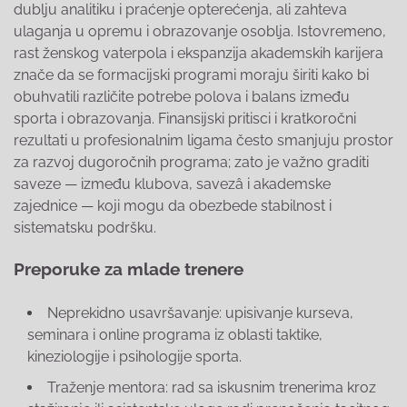
dublju analitiku i praćenje opterećenja, ali zahteva
ulaganja u opremu i obrazovanje osoblja. Istovremeno,
rast ženskog vaterpola i ekspanzija akademskih karijera
znače da se formacijski programi moraju širiti kako bi
obuhvatili različite potrebe polova i balans između
sporta i obrazovanja. Finansijski pritisci i kratkoročni
rezultati u profesionalnim ligama često smanjuju prostor
za razvoj dugoročnih programa; zato je važno graditi
saveze — između klubova, savezâ i akademske
zajednice — koji mogu da obezbede stabilnost i
sistematsku podršku.
Preporuke za mlade trenere
Neprekidno usavršavanje: upisivanje kurseva,
seminara i online programa iz oblasti taktike,
kineziologije i psihologije sporta.
Traženje mentora: rad sa iskusnim trenerima kroz