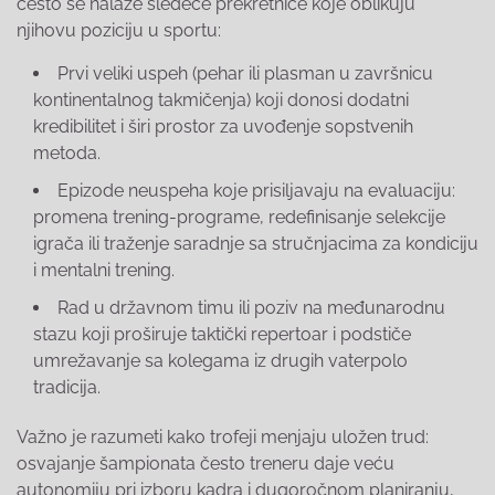
često se nalaze sledeće prekretnice koje oblikuju
njihovu poziciju u sportu:
Prvi veliki uspeh (pehar ili plasman u završnicu
kontinentalnog takmičenja) koji donosi dodatni
kredibilitet i širi prostor za uvođenje sopstvenih
metoda.
Epizode neuspeha koje prisiljavaju na evaluaciju:
promena trening-programe, redefinisanje selekcije
igrača ili traženje saradnje sa stručnjacima za kondiciju
i mentalni trening.
Rad u državnom timu ili poziv na međunarodnu
stazu koji proširuje taktički repertoar i podstiče
umrežavanje sa kolegama iz drugih vaterpolo
tradicija.
Važno je razumeti kako trofeji menjaju uložen trud:
osvajanje šampionata često treneru daje veću
autonomiju pri izboru kadra i dugoročnom planiranju,