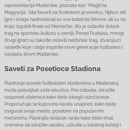
reprezentacija Mađarske, poznata kao “Magična
Magyarija”, bila favorit na Svetskom prvenstvu. Njihov stil
igre i snaga nadmašivali su sve tadašnje timove, ali su na
kraju izgubili finale od Nemačke, što je ostavilo dubok
trag na sportsku kulturu u zemlji. Pored Puskása, mnogi
drugi igrači su takođe ostavili neizbrisiv trag, stvarajući
nasleđe koje i dalje inspiriše nove generacije fudbalera i
navijača širom Mađarske.
Saveti za Posetioce Stadiona
Planiranje posete fudbalskim stadionima u Mađarskoj
može poboljšati vaše iskustvo. Pre odlaska, istražite
raspored utakmica kako biste izbegli razočaranje.
Preporučuje se kupovina karata unapred, kako biste
osigurali svoje mesto, posebno na popularnim
mečevima. Planirajte dolazak ranije kako biste imali
vremena da istražite okolinu, uživate u lokalnoj kuhinji i