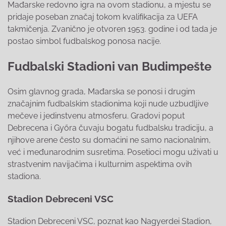
Mađarske redovno igra na ovom stadionu, a mjestu se
pridaje poseban značaj tokom kvalifikacija za UEFA
takmičenja. Zvanično je otvoren 1953. godine i od tada je
postao simbol fudbalskog ponosa nacije.
Fudbalski Stadioni van Budimpešte
Osim glavnog grada, Mađarska se ponosi i drugim
značajnim fudbalskim stadionima koji nude uzbudljive
mečeve i jedinstvenu atmosferu. Gradovi poput
Debrecena i Győra čuvaju bogatu fudbalsku tradiciju, a
njihove arene često su domaćini ne samo nacionalnim,
već i međunarodnim susretima. Posetioci mogu uživati u
strastvenim navijačima i kulturnim aspektima ovih
stadiona.
Stadion Debreceni VSC
Stadion Debreceni VSC, poznat kao Nagyerdei Stadion,