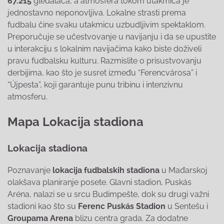
67.215
gledalaca, a atmosfera tokom utakmica je
jednostavno neponovljiva. Lokalne strasti prema
fudbalu čine svaku utakmicu uzbudljivim spektaklom.
Preporučuje se učestvovanje u navijanju i da se upustite
u interakciju s lokalnim navijačima kako biste doživeli
pravu fudbalsku kulturu. Razmislite o prisustvovanju
derbijima, kao što je susret između “Ferencvárosa” i
“Újpesta”, koji garantuje punu tribinu i intenzivnu
atmosferu.
Mapa Lokacija stadiona
Lokacija stadiona
Poznavanje
lokacija fudbalskih stadiona
u Mađarskoj
olakšava planiranje posete. Glavni stadion, Puskás
Aréna, nalazi se u srcu Budimpešte, dok su drugi važni
stadioni kao što su
Ferenc Puskás Stadion
u Sentešu i
Groupama Arena
blizu centra grada. Za dodatne