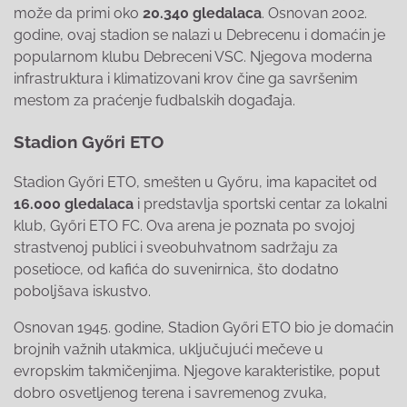
može da primi oko
20.340 gledalaca
. Osnovan 2002.
godine, ovaj stadion se nalazi u Debrecenu i domaćin je
popularnom klubu Debreceni VSC. Njegova moderna
infrastruktura i klimatizovani krov čine ga savršenim
mestom za praćenje fudbalskih događaja.
Stadion Győri ETO
Stadion Győri ETO, smešten u Győru, ima kapacitet od
16.000 gledalaca
i predstavlja sportski centar za lokalni
klub, Győri ETO FC. Ova arena je poznata po svojoj
strastvenoj publici i sveobuhvatnom sadržaju za
posetioce, od kafića do suvenirnica, što dodatno
poboljšava iskustvo.
Osnovan 1945. godine, Stadion Győri ETO bio je domaćin
brojnih važnih utakmica, uključujući mečeve u
evropskim takmičenjima. Njegove karakteristike, poput
dobro osvetljenog terena i savremenog zvuka,