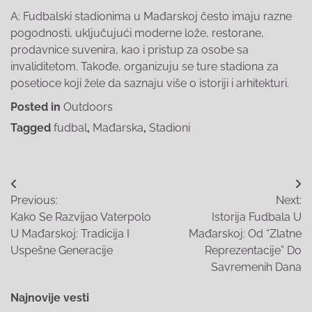
A: Fudbalski stadionima u Mađarskoj često imaju razne
pogodnosti, uključujući moderne lože, restorane,
prodavnice suvenira, kao i pristup za osobe sa
invaliditetom. Takođe, organizuju se ture stadiona za
posetioce koji žele da saznaju više o istoriji i arhitekturi.
Posted in
Outdoors
Tagged
fudbal
,
Mađarska
,
Stadioni
Post
Previous:
Next:
navigation
Kako Se Razvijao Vaterpolo
Istorija Fudbala U
U Mađarskoj: Tradicija I
Mađarskoj: Od “Zlatne
Uspešne Generacije
Reprezentacije” Do
Savremenih Dana
Najnovije vesti