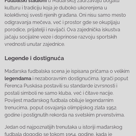
Fudbalski stadioni
u Mađarskoj zadržavaju bogatu
kulturu i tradiciju koja je duboko ukorenjena u
kolektivnoj svesti njenih građana. Oni nisu samo mesto
odigravanja mečeva, već i prostor gde se okupljaju
porodice, prijatelji i navijači. Ova zajednička iskustva
jačaju socijalne veze i doprinose razvoju sportskih
vrednosti unutar zajednice.
Legende i dostignuća
Mađarska fudbalska scena je ispisana pričama o velikim
legendama
i nezaboravnim dostignućima. Igrači poput
Ferenca Puskása postavili su standarde izvrsnosti i
postali simboli ne samo kluba, već i čitave nacije.
Povijest mađarskog fudbala obiluje legendarnim
trenucima, poput osvajanja olimpijskog zlata 1952.
godine i postignutih rekorda na svetskim prvenstvima.
Jedan od najpoznatijih trenutaka u istoriji mađarskog
fudbala dogodio se tokom 1954. godine, kada je