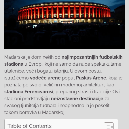
Mađarska je dom nekih od
najimpozantnijih fudbalskih
stadiona
u Evropi, koji ne samo da nude spektakularne
utakmice, već i bogatu istoriju. U ovom postu,
istražićemo
vodeće arene
poput
Puskás Arène
, koja je
poznata po svojoj veličini i modernoj arhitekturi, kao i
stadiona Ferencvárosi
, prepunog strasti i tradicije. Ovi
stadioni predstavljaju
neizostavne destinacije
za
svakog ljubitelja fudbala i neophodno ih je posetiti
tokom boravka u Mađarskoj.
Table of Contents