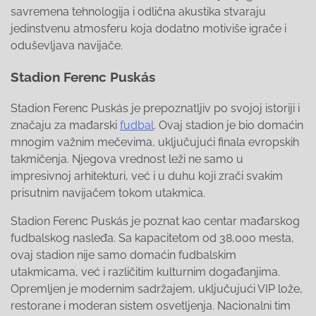
savremena tehnologija i odlična akustika stvaraju
jedinstvenu atmosferu koja dodatno motiviše igrače i
oduševljava navijače.
Stadion Ferenc Puskás
Stadion Ferenc Puskás je prepoznatljiv po svojoj istoriji i
značaju za mađarski
fudbal
. Ovaj stadion je bio domaćin
mnogim važnim mečevima, uključujući finala evropskih
takmičenja. Njegova vrednost leži ne samo u
impresivnoj arhitekturi, već i u duhu koji zrači svakim
prisutnim navijačem tokom utakmica.
Stadion Ferenc Puskás je poznat kao centar mađarskog
fudbalskog nasleđa. Sa kapacitetom od 38,000 mesta,
ovaj stadion nije samo domaćin fudbalskim
utakmicama, već i različitim kulturnim događanjima.
Opremljen je modernim sadržajem, uključujući VIP lože,
restorane i moderan sistem osvetljenja. Nacionalni tim