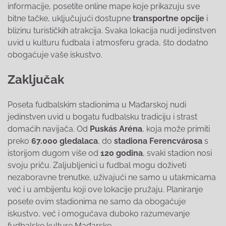
informacije, posetite online mape koje prikazuju sve
bitne tačke, uključujući dostupne
transportne opcije
i
blizinu turističkih atrakcija. Svaka lokacija nudi jedinstven
uvid u kulturu fudbala i atmosferu grada, što dodatno
obogaćuje vaše iskustvo.
Zaključak
Poseta fudbalskim stadionima u Mađarskoj nudi
jedinstven uvid u bogatu fudbalsku tradiciju i strast
domaćih navijača. Od
Puskás Aréna
, koja može primiti
preko
67.000 gledalaca
, do
stadiona Ferencvárosa
s
istorijom dugom više od
120 godina
, svaki stadion nosi
svoju priču. Zaljubljenici u fudbal mogu doživeti
nezaboravne trenutke, uživajući ne samo u utakmicama
već i u ambijentu koji ove lokacije pružaju. Planiranje
posete ovim stadionima ne samo da obogaćuje
iskustvo, već i omogućava duboko razumevanje
fudbalske kulture Mađarske.