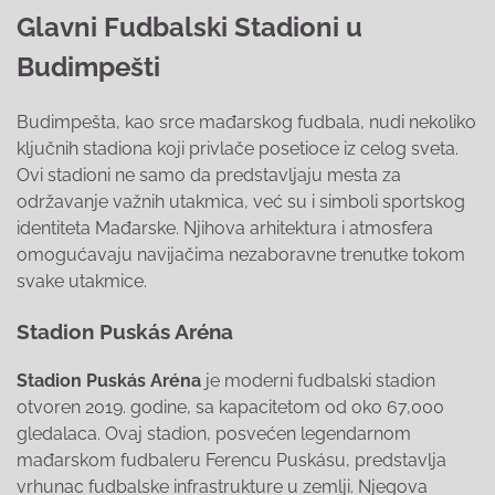
Glavni Fudbalski Stadioni u
Budimpešti
Budimpešta, kao srce mađarskog fudbala, nudi nekoliko
ključnih stadiona koji privlače posetioce iz celog sveta.
Ovi stadioni ne samo da predstavljaju mesta za
održavanje važnih utakmica, već su i simboli sportskog
identiteta Mađarske. Njihova arhitektura i atmosfera
omogućavaju navijačima nezaboravne trenutke tokom
svake utakmice.
Stadion Puskás Aréna
Stadion Puskás Aréna
je moderni fudbalski stadion
otvoren 2019. godine, sa kapacitetom od oko 67,000
gledalaca. Ovaj stadion, posvećen legendarnom
mađarskom fudbaleru Ferencu Puskásu, predstavlja
vrhunac fudbalske infrastrukture u zemlji. Njegova