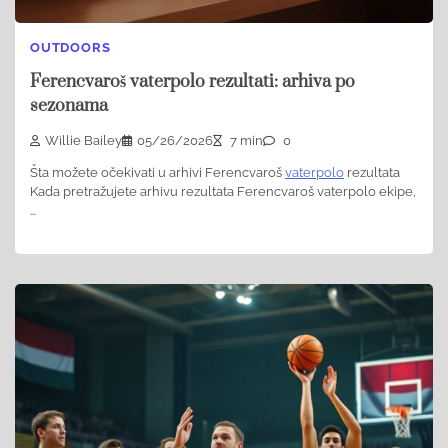
OUTDOORS
Ferencvaroš vaterpolo rezultati: arhiva po
sezonama
Willie Bailey
05/26/2026
7 min
0
Šta možete očekivati u arhivi Ferencvaroš
vaterpolo
rezultata
Kada pretražujete arhivu rezultata Ferencvaroš vaterpolo ekipe,
…