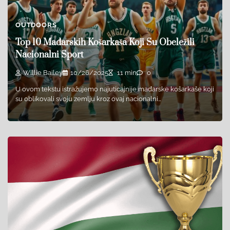
OUTDOORS
Top 10 Mađarskih Košarkaša Koji Su Obeležili
Nacionalni Sport
Willie Bailey
10/26/2025
11 min
0
U ovom tekstu istražujemo najuticajnije mađarske košarkaše koji
su oblikovali svoju zemlju kroz ovaj nacionalni…