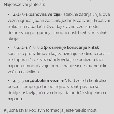
Najčešće varijante su:
4-2-3-1 (osnovna verzija):
stabilna zadnja linija, dva
vezna igrača (jedan zaštitnik, jedan kreativac) i kreativni
trokut iza napadača. Ovo daje ravnotežu između
defanzivnog osiguranja i mogućnosti brzih vertikalnih
akcija.
3-4-2-1 / 3-5-2 (proširenije korišćenje krila):
koristi se protiv timova koji zauzimaju sredinu terena —
tri stopera i široki vezni/bekovi koji se podižu u fazi
napada omogućavaju preuzimanje širine i numeričku
većinu na krilima.
4-3-3 sa „dubokim veznim“:
kad želi da kontroliše
posed i tempo, jedan od trojice veznih povlači se
dublje, ostavljajući dva druga da podrže štoperima i
napadu.
Ključna stvar kod svih formacija jeste fleksibilnost: