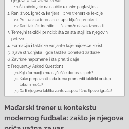
njegova priča važna za vas
Šta očekujete da naučite u ranim poglavljima
Rani život, igračka karijera i prve trenerske lekcije
Prelazak sa terena na klupu: ključni preokreti
Rani taktički identitet — šta može da vas iznenadi
Temeljni taktički principi: šta zaista stoji iza njegovih
poteza
Formacije i taktičke varijante koje najčešće koristi
Izjave stručnjaka i gde taktika ponekad zatkaže
Završne napomene i šta pratiti dalje
Frequently Asked Questions
Koja formacija mu najčešće donosi uspeh?
Kako prepoznati kada treba promeniti taktički pristup
tokom meča?
Da li njegova taktika zahteva specifične tipove igrača?
Mađarski trener u kontekstu
modernog fudbala: zašto je njegova
priča važna za vas