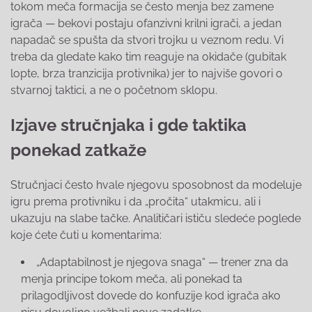
tokom meča formacija se često menja bez zamene
igrača — bekovi postaju ofanzivni krilni igrači, a jedan
napadač se spušta da stvori trojku u veznom redu. Vi
treba da gledate kako tim reaguje na okidače (gubitak
lopte, brza tranzicija protivnika) jer to najviše govori o
stvarnoj taktici, a ne o početnom sklopu.
Izjave stručnjaka i gde taktika
ponekad zatkaže
Stručnjaci često hvale njegovu sposobnost da modeluje
igru prema protivniku i da „pročita“ utakmicu, ali i
ukazuju na slabe tačke. Analitičari ističu sledeće poglede
koje ćete čuti u komentarima:
„Adaptabilnost je njegova snaga“ — trener zna da
menja principe tokom meča, ali ponekad ta
prilagodljivost dovede do konfuzije kod igrača ako