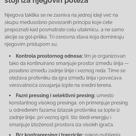
stoji iza njegovih poteza
Njegova taktika se ne zasniva na jednoj ideji već na
skupu međusobno povezanih principa koje ćete
prepoznati kad posmatrate celu utakmicu, a ne samo
akcije sa gol‑prilika. Tri osnovna stava koja dominiraju
njegovim pristupom su:
Kontrola prostornog odnosa:
tim je organizovan
tako da kontinuirano smanjuje prostor između linija —
posebno između zadnje linije i veznog reda. Time se
otežava protivniku da igra između linija i povećava
verovatnoća osvajanja lopte na sredini terena.
Fazni pressing i selektivni presing:
umesto
konstantnog visokog presinga, on primenjuje presing
u određenim fazama (izlazak protivnika sa lopte iz
zadnje linije, pri veznoj igri), što štedi energiju i
smanjuje izloženost prostora iza visokih igrača.
Brz kontrapresing i tranzicije:
nakon gubljenja