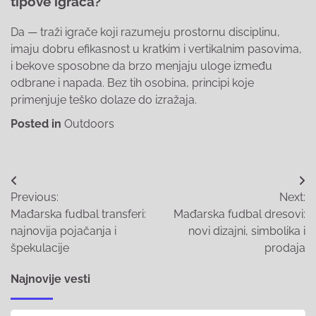
tipove igrača?
Da — traži igrače koji razumeju prostornu disciplinu,
imaju dobru efikasnost u kratkim i vertikalnim pasovima,
i bekove sposobne da brzo menjaju uloge između
odbrane i napada. Bez tih osobina, principi koje
primenjuje teško dolaze do izražaja.
Posted in
Outdoors
Post
Previous:
Next:
navigation
Mađarska fudbal transferi:
Mađarska fudbal dresovi:
najnovija pojačanja i
novi dizajni, simbolika i
špekulacije
prodaja
Najnovije vesti