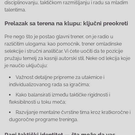
disciplinovanju, taktičkom razmišljanju i radu sa mladim
talentima.
Prelazak sa terena na klupu: ključni preokreti
Pre nego što je postao glavni trener, on je radio u
različitim ulogama: kao pomoćnik, trener omladinske
selekcije i stručni analitičar. Vi ćete uočiti da te pozicije
pružaju temelj za kasniji autorski stil. Neke od lekcija koje
je naučio uključuju:
Važnost detaljne pripreme za utakmice i
individualizovanog rada sa igračima;
Kako balansirati između taktičke rigidnosti i
fleksibilnosti u toku meča;
Razvijanje mentalne čvrstine tima kroz kratkoročne i
dugoročne programe treninga.
Rani taktički identitet — šta može da vas