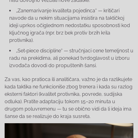
nisu dovoljno vežbali nove zadatke.
„Zanemarivanje kvaliteta pojedinca“ — kritičari
navode da u nekim situacijama insistira na taktičkoj
ideji uprkos očiglednom nedostatku sposobnosti kod
ključnog igrača (npr. brz bek protiv brzih krila
protivnika).
„Set‑piece discipline“ — stručnjaci cene temeljnost u
radu na prekidima, ali ponekad tvrdoglavost u izboru
izvođača dovodi do propuštenih šansi.
Za vas, kao pratioca ili analitičara, važno je da razlikujete
kada taktika ne funkcioniše zbog trenera i kada su razlog
eksterni faktori (kvalitet protivnika, povrede, sudijska
odluka). Pratite adaptaciju tokom 15–20 minuta u
drugom poluvremenu — tu se obično vidi da li ideja ima
šanse da se realizuje do kraja susreta.