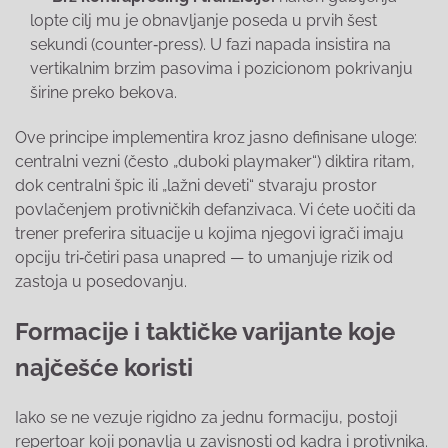
lopte cilj mu je obnavljanje poseda u prvih šest
sekundi (counter‑press). U fazi napada insistira na
vertikalnim brzim pasovima i pozicionom pokrivanju
širine preko bekova.
Ove principe implementira kroz jasno definisane uloge:
centralni vezni (često „duboki playmaker“) diktira ritam,
dok centralni špic ili „lažni deveti“ stvaraju prostor
povlačenjem protivničkih defanzivaca. Vi ćete uočiti da
trener preferira situacije u kojima njegovi igrači imaju
opciju tri‑četiri pasa unapred — to umanjuje rizik od
zastoja u posedovanju.
Formacije i taktičke varijante koje
najčešće koristi
Iako se ne vezuje rigidno za jednu formaciju, postoji
repertoar koji ponavlja u zavisnosti od kadra i protivnika.