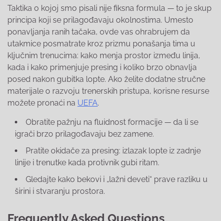
Taktika o kojoj smo pisali nije fiksna formula — to je skup
principa koji se prilagođavaju okolnostima. Umesto
ponavljanja ranih tačaka, ovde vas ohrabrujem da
utakmice posmatrate kroz prizmu ponašanja tima u
ključnim trenucima: kako menja prostor između linija,
kada i kako primenjuje presing i koliko brzo obnavlja
posed nakon gubitka lopte. Ako želite dodatne stručne
materijale o razvoju trenerskih pristupa, korisne resurse
možete pronaći na
UEFA
.
Obratite pažnju na fluidnost formacije — da li se
igrači brzo prilagođavaju bez zamene.
Pratite okidače za presing: izlazak lopte iz zadnje
linije i trenutke kada protivnik gubi ritam.
Gledajte kako bekovi i „lažni deveti“ prave razliku u
širini i stvaranju prostora.
Frequently Asked Questions