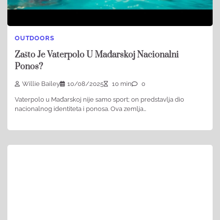
OUTDOORS
Zašto Je Vaterpolo U Mađarskoj Nacionalni
Ponos?
Willie Bailey
10/08/2025
10 min
0
Vaterpolo u Mađarskoj nije samo sport; on predstavlja dio
nacionalnog identiteta i ponosa. Ova zemlja…