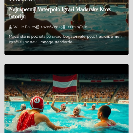
Najuspešniji Vaterpolo Igrači Mađarske Kroz
Istoriju
Willie Bailey
10/06/2025
11 min
0
Mađarska je poznata po svojoj bogatoj vaterpolo tradiciji, a njeni
igrači su postavili mnoge standarde…