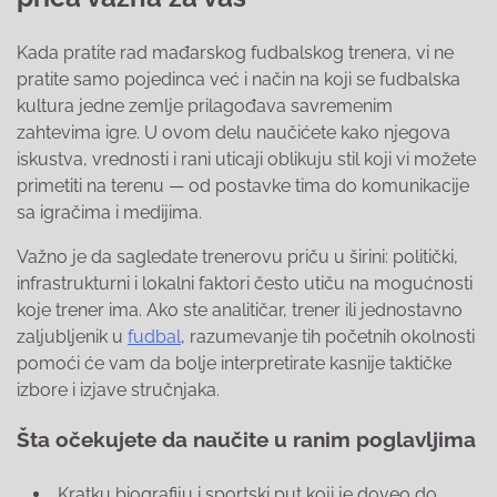
Kada pratite rad mađarskog fudbalskog trenera, vi ne
pratite samo pojedinca već i način na koji se fudbalska
kultura jedne zemlje prilagođava savremenim
zahtevima igre. U ovom delu naučićete kako njegova
iskustva, vrednosti i rani uticaji oblikuju stil koji vi možete
primetiti na terenu — od postavke tima do komunikacije
sa igračima i medijima.
Važno je da sagledate trenerovu priču u širini: politički,
infrastrukturni i lokalni faktori često utiču na mogućnosti
koje trener ima. Ako ste analitičar, trener ili jednostavno
zaljubljenik u
fudbal
, razumevanje tih početnih okolnosti
pomoći će vam da bolje interpretirate kasnije taktičke
izbore i izjave stručnjaka.
Šta očekujete da naučite u ranim poglavljima
Kratku biografiju i sportski put koji je doveo do