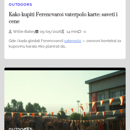
OUTDOORS
Kako kupiti Ferencvaroš vaterpolo karte: saveti i
cene
Willie Bailey
05/05/2026
14 min
0
Gde i kada gledati Ferencvaroš
vaterpolo
— osnovni kontekst za
kupovinu karata Ako planiraš da…
OUTDOORS