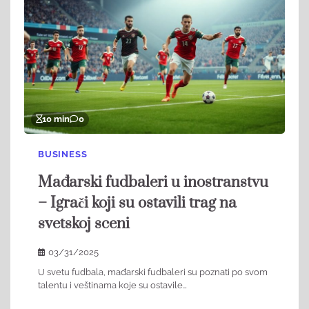
10 min
0
BUSINESS
Mađarski fudbaleri u inostranstvu
– Igrači koji su ostavili trag na
svetskoj sceni​
03/31/2025
U svetu fudbala, mađarski fudbaleri su poznati po svom
talentu i veštinama koje su ostavile…