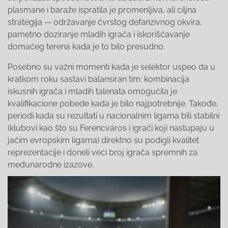
plasmane i baraže ispratila je promenljiva, ali ciljna
strategija — održavanje čvrstog defanzivnog okvira,
pametno doziranje mladih igrača i iskorišćavanje
domaćeg terena kada je to bilo presudno.
Posebno su važni momenti kada je selektor uspeo da u
kratkom roku sastavi balansiran tim: kombinacija
iskusnih igrača i mladih talenata omogućila je
kvalifikacione pobede kada je bilo najpotrebnije. Takođe,
periodi kada su rezultati u nacionalnim ligama bili stabilni
(klubovi kao što su Ferencváros i igrači koji nastupaju u
jačim evropskim ligama) direktno su podigli kvalitet
reprezentacije i doneli veći broj igrača spremnih za
međunarodne izazove.