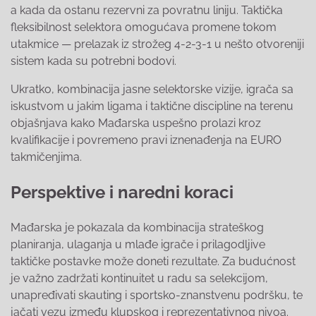
a kada da ostanu rezervni za povratnu liniju. Taktička
fleksibilnost selektora omogućava promene tokom
utakmice — prelazak iz strožeg 4-2-3-1 u nešto otvoreniji
sistem kada su potrebni bodovi.
Ukratko, kombinacija jasne selektorske vizije, igrača sa
iskustvom u jakim ligama i taktične discipline na terenu
objašnjava kako Mađarska uspešno prolazi kroz
kvalifikacije i povremeno pravi iznenađenja na EURO
takmičenjima.
Perspektive i naredni koraci
Mađarska je pokazala da kombinacija strateškog
planiranja, ulaganja u mlađe igrače i prilagodljive
taktičke postavke može doneti rezultate. Za budućnost
je važno zadržati kontinuitet u radu sa selekcijom,
unapređivati skauting i sportsko-znanstvenu podršku, te
jačati vezu između klupskog i reprezentativnog nivoa.