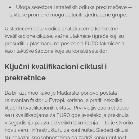
Uloga selektora i strateških odluka pred mečeve —
taktičke promene mogu odlučiti izjednačene grupe.
U sledećem delu vodiča analiziraćemo konkretne
kvalifikacione cikluse, važne utakmice i igrače koji su
presudili u plasmanu na poslednja EURO takmičenja,
kao i taktičke šablone koje su koristili selektori.
Ključni kvalifikacioni ciklusi i
prekretnice
Da bi razumeo kako je Mađarska ponovo postala
relevantan faktor u Evropi, korisno je pratiti nekoliko
ključnih kvalifikacionih ciklusa. Prvi vidljiv zaokret desio
se u kvalifikacijama za EURO gde je selekcija prekinula
višegodišnju pauzu od velikih takmičenja — to je stvorilo
novu veru i infrastrukturu za kontinuitet. Sledeći ciklusi
su pokazali sposobnost tima da zadrži konkurentnost: