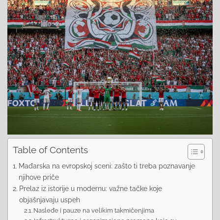
Table of Contents
Mađarska na evropskoj sceni: zašto ti treba poznavanje
njihove priče
Prelaz iz istorije u modernu: važne tačke koje
objašnjavaju uspeh
Nasleđe i pauze na velikim takmičenjima