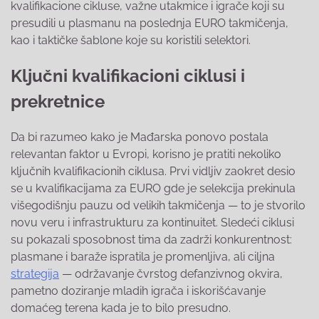
kvalifikacione cikluse, važne utakmice i igrače koji su
presudili u plasmanu na poslednja EURO takmičenja,
kao i taktičke šablone koje su koristili selektori.
Ključni kvalifikacioni ciklusi i
prekretnice
Da bi razumeo kako je Mađarska ponovo postala
relevantan faktor u Evropi, korisno je pratiti nekoliko
ključnih kvalifikacionih ciklusa. Prvi vidljiv zaokret desio
se u kvalifikacijama za EURO gde je selekcija prekinula
višegodišnju pauzu od velikih takmičenja — to je stvorilo
novu veru i infrastrukturu za kontinuitet. Sledeći ciklusi
su pokazali sposobnost tima da zadrži konkurentnost:
plasmane i baraže ispratila je promenljiva, ali ciljna
strategija
— održavanje čvrstog defanzivnog okvira,
pametno doziranje mladih igrača i iskorišćavanje
domaćeg terena kada je to bilo presudno.