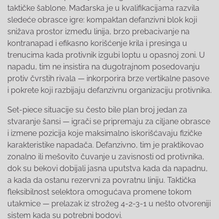
taktičke šablone. Mađarska je u kvalifikacijama razvila
sledeće obrasce igre: kompaktan defanzivni blok koji
snižava prostor između linija, brzo prebacivanje na
kontranapad i efikasno korišćenje krila i presinga u
trenucima kada protivnik izgubi loptu u opasnoj zoni. U
napadu, tim ne insistira na dugotrajnom posedovanju
protiv čvrstih rivala — inkorporira brze vertikalne pasove
i pokrete koji razbijaju defanzivnu organizaciju protivnika.
Set-piece situacije su često bile plan broj jedan za
stvaranje šansi — igrači se pripremaju za ciljane obrasce
i izmene pozicija koje maksimalno iskorišćavaju fizičke
karakteristike napadača. Defanzivno, tim je praktikovao
zonalno ili mešovito čuvanje u zavisnosti od protivnika,
dok su bekovi dobijali jasna uputstva kada da napadnu,
a kada da ostanu rezervni za povratnu liniju. Taktička
fleksibilnost selektora omogućava promene tokom
utakmice — prelazak iz strožeg 4-2-3-1 u nešto otvoreniji
sistem kada su potrebni bodovi.