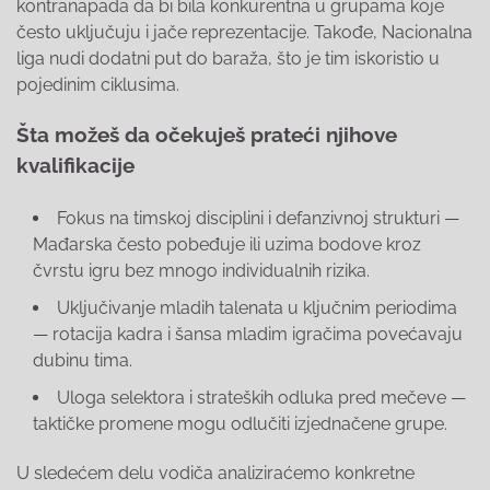
kontranapada da bi bila konkurentna u grupama koje
često uključuju i jače reprezentacije. Takođe, Nacionalna
liga nudi dodatni put do baraža, što je tim iskoristio u
pojedinim ciklusima.
Šta možeš da očekuješ prateći njihove
kvalifikacije
Fokus na timskoj disciplini i defanzivnoj strukturi —
Mađarska često pobeđuje ili uzima bodove kroz
čvrstu igru bez mnogo individualnih rizika.
Uključivanje mladih talenata u ključnim periodima
— rotacija kadra i šansa mladim igračima povećavaju
dubinu tima.
Uloga selektora i strateških odluka pred mečeve —
taktičke promene mogu odlučiti izjednačene grupe.
U sledećem delu vodiča analiziraćemo konkretne