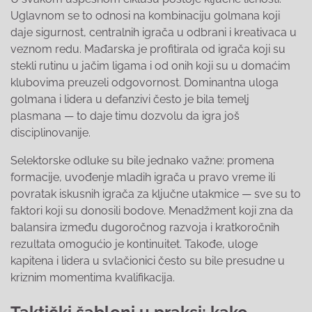
Uglavnom se to odnosi na kombinaciju golmana koji
daje sigurnost, centralnih igrača u odbrani i kreativaca u
veznom redu. Mađarska je profitirala od igrača koji su
stekli rutinu u jačim ligama i od onih koji su u domaćim
klubovima preuzeli odgovornost. Dominantna uloga
golmana i lidera u defanzivi često je bila temelj
plasmana — to daje timu dozvolu da igra još
disciplinovanije.
Selektorske odluke su bile jednako važne: promena
formacije, uvođenje mladih igrača u pravo vreme ili
povratak iskusnih igrača za ključne utakmice — sve su to
faktori koji su donosili bodove. Menadžment koji zna da
balansira između dugoročnog razvoja i kratkoročnih
rezultata omogućio je kontinuitet. Takođe, uloge
kapitena i lidera u svlačionici često su bile presudne u
kriznim momentima kvalifikacija.