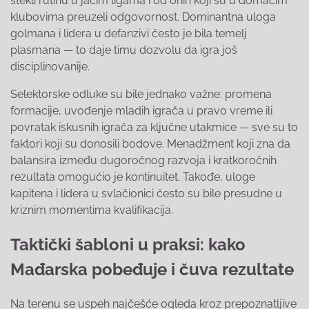
stekli rutinu u jačim ligama i od onih koji su u domaćim
klubovima preuzeli odgovornost. Dominantna uloga
golmana i lidera u defanzivi često je bila temelj
plasmana — to daje timu dozvolu da igra još
disciplinovanije.
Selektorske odluke su bile jednako važne: promena
formacije, uvođenje mladih igrača u pravo vreme ili
povratak iskusnih igrača za ključne utakmice — sve su to
faktori koji su donosili bodove. Menadžment koji zna da
balansira između dugoročnog razvoja i kratkoročnih
rezultata omogućio je kontinuitet. Takođe, uloge
kapitena i lidera u svlačionici često su bile presudne u
kriznim momentima kvalifikacija.
Taktički šabloni u praksi: kako
Mađarska pobeđuje i čuva rezultate
Na terenu se uspeh najčešće ogleda kroz prepoznatljive