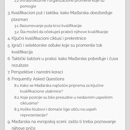
Infrastrukturne i organizacione promene koje su
pomogle
Kvalifikacioni put i taktika: kako Mađarska obezbeđuje
plasman
Razumevanje puta kroz kvalifikacije
Šta možeš da očekuješ prateći njihove kvalifikacije
Ključni kvalifikacioni ciklusi i prekretnice
Igrači i selektorske odluke koje su promenile tok
kvalifikacija
Taktički šabloni u praksi: kako Mađarska pobeđuje i čuva
rezultate
Perspektive i naredni koraci
Frequently Asked Questions
Kako se Mađarska najčešće priprema za ključne
kvalifikacione utakmice?
Koje pozicije su bile presudne u nedavnim uspešnim
ciklusima?
Koliko klubovi i domaće lige utiču na uspeh
reprezentacije?
Mađarska na evropskoj sceni: zašto ti treba poznavanje
njihove priče