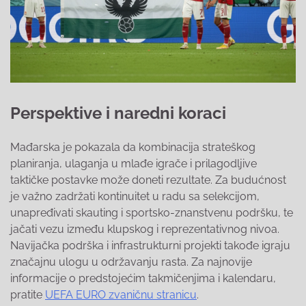
Perspektive i naredni koraci
Mađarska je pokazala da kombinacija strateškog
planiranja, ulaganja u mlađe igrače i prilagodljive
taktičke postavke može doneti rezultate. Za budućnost
je važno zadržati kontinuitet u radu sa selekcijom,
unapređivati skauting i sportsko-znanstvenu podršku, te
jačati vezu između klupskog i reprezentativnog nivoa.
Navijačka podrška i infrastrukturni projekti takođe igraju
značajnu ulogu u održavanju rasta. Za najnovije
informacije o predstojećim takmičenjima i kalendaru,
pratite
UEFA EURO zvaničnu stranicu
.