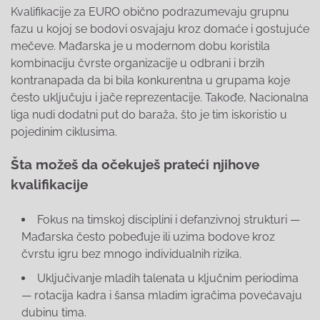
Kvalifikacije za EURO obično podrazumevaju grupnu
fazu u kojoj se bodovi osvajaju kroz domaće i gostujuće
mečeve. Mađarska je u modernom dobu koristila
kombinaciju čvrste organizacije u odbrani i brzih
kontranapada da bi bila konkurentna u grupama koje
često uključuju i jače reprezentacije. Takođe, Nacionalna
liga nudi dodatni put do baraža, što je tim iskoristio u
pojedinim ciklusima.
Šta možeš da očekuješ prateći njihove
kvalifikacije
Fokus na timskoj disciplini i defanzivnoj strukturi —
Mađarska često pobeđuje ili uzima bodove kroz
čvrstu igru bez mnogo individualnih rizika.
Uključivanje mladih talenata u ključnim periodima
— rotacija kadra i šansa mladim igračima povećavaju
dubinu tima.