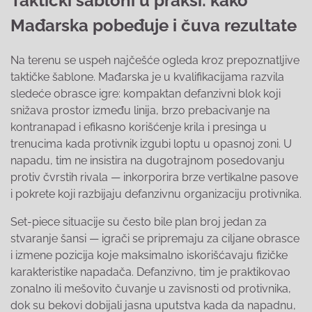
Taktički šabloni u praksi: kako
Mađarska pobeđuje i čuva rezultate
Na terenu se uspeh najčešće ogleda kroz prepoznatljive
taktičke šablone. Mađarska je u kvalifikacijama razvila
sledeće obrasce igre: kompaktan defanzivni blok koji
snižava prostor između linija, brzo prebacivanje na
kontranapad i efikasno korišćenje krila i presinga u
trenucima kada protivnik izgubi loptu u opasnoj zoni. U
napadu, tim ne insistira na dugotrajnom posedovanju
protiv čvrstih rivala — inkorporira brze vertikalne pasove
i pokrete koji razbijaju defanzivnu organizaciju protivnika.
Set-piece situacije su često bile plan broj jedan za
stvaranje šansi — igrači se pripremaju za ciljane obrasce
i izmene pozicija koje maksimalno iskorišćavaju fizičke
karakteristike napadača. Defanzivno, tim je praktikovao
zonalno ili mešovito čuvanje u zavisnosti od protivnika,
dok su bekovi dobijali jasna uputstva kada da napadnu,