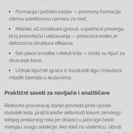
Formacija i početni sastav — promena formacije
otkriva selektorovu nameru za meč.
Metrike: xG (očekivani golovi), uspešnost presinga,
broj presretača i uklizavanja — pokazaće koliko je
defanzivna struktura efikasna.
Set-piece izvedbe i efekat krila — često su ključ za
stvaranje šansi.
Učinak ključnih igrača iz inostranih liga i minutaža
mladih talenata u klubovima.
Praktični saveti za navijače i analitičare
Redovno proveravaj stanje povreda pred i posle
klubskih kola, prati transfer aktivnosti tokom zimskog i
letnjeg prelaznog roka jer dolasci u jače lige često
menjaju snagu selekcije. Ako ideš na utakmicu, obrati