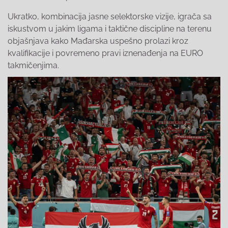
Ukratko, kombinacija jasne selektorske vizije, igrača sa
iskustvom u jakim ligama i taktične discipline na terenu
objašnjava kako Mađarska uspešno prolazi kroz
kvalifikacije i povremeno pravi iznenađenja na EURO
takmičenjima.