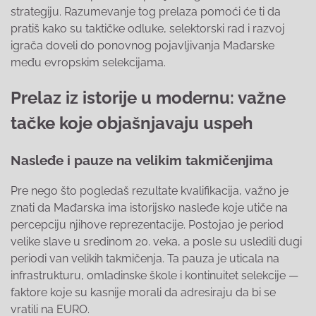
strategiju. Razumevanje tog prelaza pomoći će ti da
pratiš kako su taktičke odluke, selektorski rad i razvoj
igrača doveli do ponovnog pojavljivanja Mađarske
među evropskim selekcijama.
Prelaz iz istorije u modernu: važne
tačke koje objašnjavaju uspeh
Nasleđe i pauze na velikim takmičenjima
Pre nego što pogledaš rezultate kvalifikacija, važno je
znati da Mađarska ima istorijsko nasleđe koje utiče na
percepciju njihove reprezentacije. Postojao je period
velike slave u sredinom 20. veka, a posle su usledili dugi
periodi van velikih takmičenja. Ta pauza je uticala na
infrastrukturu, omladinske škole i kontinuitet selekcije —
faktore koje su kasnije morali da adresiraju da bi se
vratili na EURO.