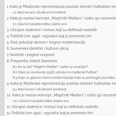
Kako je Mađarska reprezentacija postala sinonim fudbalske ino
Rani koraci i društveni kontekst
Kako je nastao koncept „Magičnih Mađara“ i zašto ga razumete
Glavne karakteristike zlatne ere
Uticajne utakmice i trenuci koji su definisali nasleđe
Politički lom 1956. i egzodus koji je promenio tim
Pad, pokušaji obnove i tragovi modernizacije
Savremeni identitet i kulturni uticaj
Nasleđe i pogled unapred
Frequently Asked Questions
Ko su bili “Magični Mađari” i zašto su značajni?
Kako je revolucija 1956. uticala na mađarski fudbal?
Koje su glavne mere modernizacije koje su pomogle povratku 
Kako je Mađarska reprezentacija postala sinonim fudbalske ino
Rani koraci i društveni kontekst
Kako je nastao koncept „Magičnih Mađara“ i zašto ga razumet
Glavne karakteristike zlatne ere
Uticajne utakmice i trenuci koji su definisali nasleđe
Politički lom 1956. i egzodus koji je promenio tim