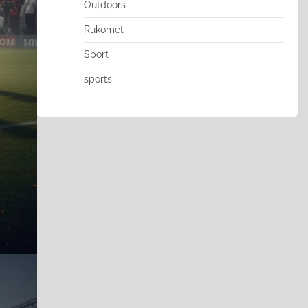
Outdoors
Rukomet
Sport
sports