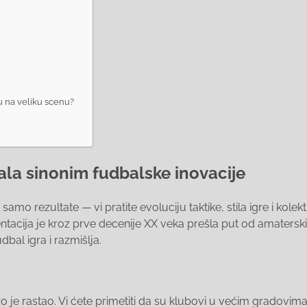
 na veliku scenu?
ala sinonim fudbalske inovacije
 samo rezultate — vi pratite evoluciju taktike, stila igre i kolek
zentacija je kroz prve decenije XX veka prešla put od amatersk
dbal igra i razmišlja.
 je rastao. Vi ćete primetiti da su klubovi u većim gradovim