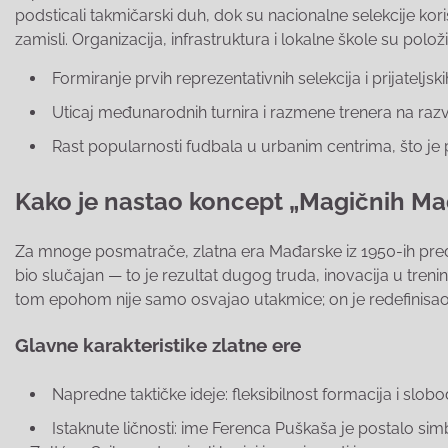
podsticali takmičarski duh, dok su nacionalne selekcije kor
zamisli. Organizacija, infrastruktura i lokalne škole su polož
Formiranje prvih reprezentativnih selekcija i prijatelj
Uticaj međunarodnih turnira i razmene trenera na razv
Rast popularnosti fudbala u urbanim centrima, što je p
Kako je nastao koncept „Magičnih Mađ
Za mnoge posmatrače, zlatna era Mađarske iz 1950-ih predstav
bio slučajan — to je rezultat dugog truda, inovacija u trenin
tom epohom nije samo osvajao utakmice; on je redefinisao u
Glavne karakteristike zlatne ere
Napredne taktičke ideje: fleksibilnost formacija i slob
Istaknute ličnosti: ime Ferenca Puškaša je postalo si