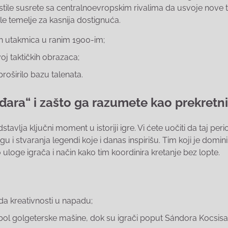
istile susrete sa centralnoevropskim rivalima da usvoje nove 
ile temelje za kasnija dostignuća.
skih utakmica u ranim 1900-im;
oj taktičkih obrazaca;
roširilo bazu talenata.
ara“ i zašto ga razumete kao prekretn
lja ključni moment u istoriji igre. Vi ćete uočiti da taj perio
gu i stvaranja legendi koje i danas inspirišu. Tim koji je domin
loge igrača i način kako tim koordinira kretanje bez lopte.
oda kreativnosti u napadu;
mbol golgeterske mašine, dok su igrači poput Sándora Kocsisa 