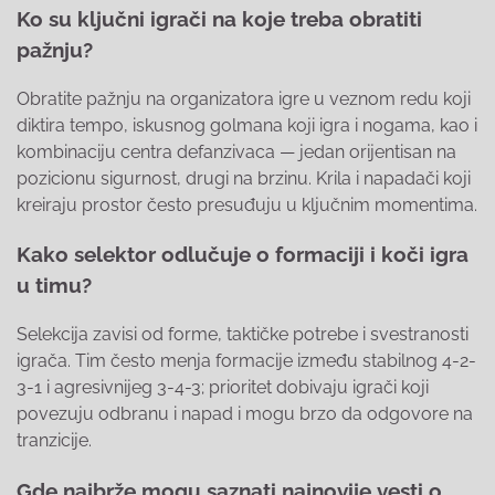
Ko su ključni igrači na koje treba obratiti
pažnju?
Obratite pažnju na organizatora igre u veznom redu koji
diktira tempo, iskusnog golmana koji igra i nogama, kao i
kombinaciju centra defanzivaca — jedan orijentisan na
pozicionu sigurnost, drugi na brzinu. Krila i napadači koji
kreiraju prostor često presuđuju u ključnim momentima.
Kako selektor odlučuje o formaciji i koči igra
u timu?
Selekcija zavisi od forme, taktičke potrebe i svestranosti
igrača. Tim često menja formacije između stabilnog 4-2-
3-1 i agresivnijeg 3-4-3; prioritet dobivaju igrači koji
povezuju odbranu i napad i mogu brzo da odgovore na
tranzicije.
Gde najbrže mogu saznati najnovije vesti o