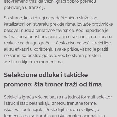
istovremeno traži da vezni igrači dobro pokreću
pokrivanja u tranziciji.
Sa strane, krila i drugi napadači obično služe kao
katalizatori: oni stvaraju prekide ritma, izvlače protivničke
bekove i nude alternativne završnice. Kod napadača je
važna sposobnost pozicioniranja u šesnaestercu i brzina
reakcije na druge igrače — često nisu najveći strelci lige,
ali su efikasni u korišćenju svake prilike. Važno je pratiti
ne samo ko postiže golove, već ko stvara prostor i
asistira u ključnim momentima.
Selekcione odluke i taktičke
promene: šta trener traži od tima
Selekcija igrača više ne bazira na jednoj formuli; selektor
i stručni štab balansiraju između trenutne forme,
iskustva i potencijala. Poslednjih sezona vidljiva je
tendencija da se kombinuju iskusni internacionalci sa