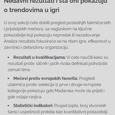
Nedavni rezultati i šta oni pokazuju
o trendovima u igri
U ovoj sekciji ćete dobiti pregled poslednjih takmičarskih
i prijateljskih mečeva, sa naglaskom na ključne
pokazatelje koji pokazuju napredak ili nazadovanje.
Analiza rezultata fokusiraće se na ritam igre, efikasnost u
završnici i defanzivnu organizaciju.
Rezultati u kvalifikacijama:
Vi ćete naučiti kako su
rezultati protiv sličnih i jačih rivala definisali psihološki
zamah tima.
Mečevi protiv evropskih favorita:
Pregledi
utakmica protiv selekcija iz prve i druge evropske
kategorije pokazuju gde Mađarska može da prijeti i
gde ostaje ranjiva.
Statistički indikatori:
Posjed lopte, broj stvorenih
šansi i uspešnost prekida kao kvantitativni pokazatelji