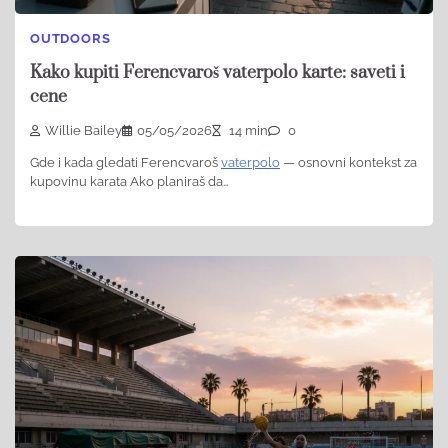
OUTDOORS
Kako kupiti Ferencvaroš vaterpolo karte: saveti i
cene
Willie Bailey
05/05/2026
14 min
0
Gde i kada gledati Ferencvaroš
vaterpolo
— osnovni kontekst za
kupovinu karata Ako planiraš da…