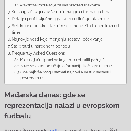
Praktične implikacije za vaš pregled utakmica
Ko su igrači koji najviše utiču na igru i formaciju tima
Detaljni profili ključnih igrača: ko odlučuje utakmice
Selekcione odluke i taktičke promene: šta trener traži od
tima
Najnovije vesti koje menjanju sastav i očekivanja
Šta pratiti u narednom periodu
Frequently Asked Questions
Ko su ključni igrači na koje treba obratiti pažnju?
Kako selektor odlučuje o formaciji i koči igra u timu?
Gde najbrže mogu saznati najnovije vesti o sastavu i
povredama?
Mađarska danas: gde se
reprezentacija nalazi u evropskom
fudbalu
Ako pratite evropski
fudbal
, verovatno ste primetili da