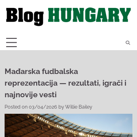
Skip
to
content
Mađarska fudbalska
reprezentacija — rezultati, igrači i
najnovije vesti
Posted on
03/04/2026
by
Willie Bailey