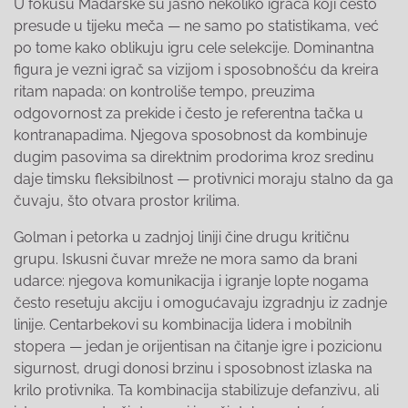
U fokusu Mađarske su jasno nekoliko igrača koji često
presude u tijeku meča — ne samo po statistikama, već
po tome kako oblikuju igru cele selekcije. Dominantna
figura je vezni igrač sa vizijom i sposobnošću da kreira
ritam napada: on kontroliše tempo, preuzima
odgovornost za prekide i često je referentna tačka u
kontranapadima. Njegova sposobnost da kombinuje
dugim pasovima sa direktnim prodorima kroz sredinu
daje timsku fleksibilnost — protivnici moraju stalno da ga
čuvaju, što otvara prostor krilima.
Golman i petorka u zadnjoj liniji čine drugu kritičnu
grupu. Iskusni čuvar mreže ne mora samo da brani
udarce: njegova komunikacija i igranje lopte nogama
često resetuju akciju i omogućavaju izgradnju iz zadnje
linije. Centarbekovi su kombinacija lidera i mobilnih
stopera — jedan je orijentisan na čitanje igre i pozicionu
sigurnost, drugi donosi brzinu i sposobnost izlaska na
krilo protivnika. Ta kombinacija stabilizuje defanzivu, ali