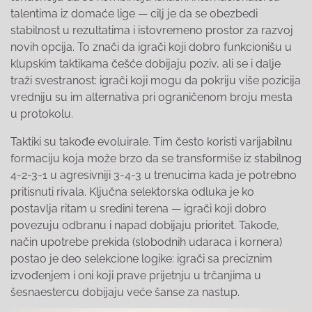
talentima iz domaće lige — cilj je da se obezbedi
stabilnost u rezultatima i istovremeno prostor za razvoj
novih opcija. To znači da igrači koji dobro funkcionišu u
klupskim taktikama češće dobijaju poziv, ali se i dalje
traži svestranost: igrači koji mogu da pokriju više pozicija
vredniju su im alternativa pri ograničenom broju mesta
u protokolu.
Taktiki su takođe evoluirale. Tim često koristi varijabilnu
formaciju koja može brzo da se transformiše iz stabilnog
4-2-3-1 u agresivniji 3-4-3 u trenucima kada je potrebno
pritisnuti rivala. Ključna selektorska odluka je ko
postavlja ritam u sredini terena — igrači koji dobro
povezuju odbranu i napad dobijaju prioritet. Takođe,
način upotrebe prekida (slobodnih udaraca i kornera)
postao je deo selekcione logike: igrači sa preciznim
izvođenjem i oni koji prave prijetnju u trčanjima u
šesnaestercu dobijaju veće šanse za nastup.