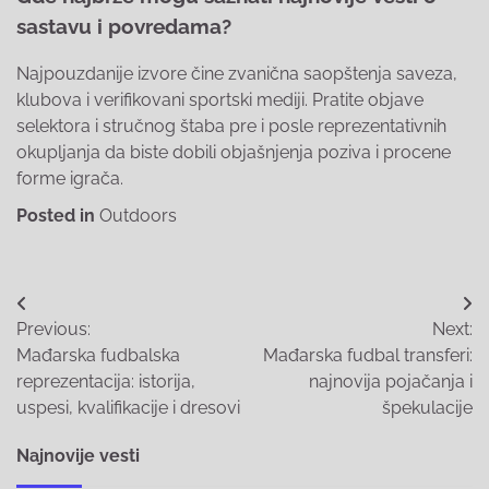
sastavu i povredama?
Najpouzdanije izvore čine zvanična saopštenja saveza,
klubova i verifikovani sportski mediji. Pratite objave
selektora i stručnog štaba pre i posle reprezentativnih
okupljanja da biste dobili objašnjenja poziva i procene
forme igrača.
Posted in
Outdoors
Post
Previous:
Next:
navigation
Mađarska fudbalska
Mađarska fudbal transferi:
reprezentacija: istorija,
najnovija pojačanja i
uspesi, kvalifikacije i dresovi
špekulacije
Najnovije vesti