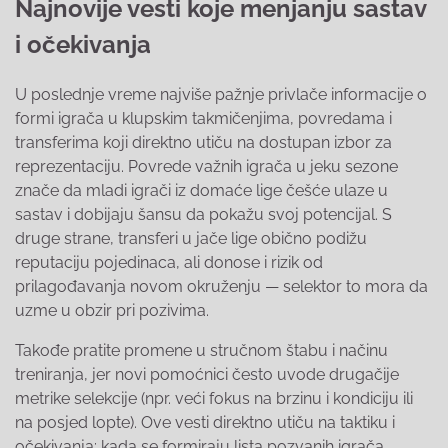
Najnovije vesti koje menjanju sastav
i očekivanja
U poslednje vreme najviše pažnje privlače informacije o
formi igrača u klupskim takmičenjima, povredama i
transferima koji direktno utiču na dostupan izbor za
reprezentaciju. Povrede važnih igrača u jeku sezone
znače da mladi igrači iz domaće lige češće ulaze u
sastav i dobijaju šansu da pokažu svoj potencijal. S
druge strane, transferi u jače lige obično podižu
reputaciju pojedinaca, ali donose i rizik od
prilagođavanja novom okruženju — selektor to mora da
uzme u obzir pri pozivima.
Takođe pratite promene u stručnom štabu i načinu
treniranja, jer novi pomoćnici često uvode drugačije
metrike selekcije (npr. veći fokus na brzinu i kondiciju ili
na posjed lopte). Ove vesti direktno utiču na taktiku i
očekivanja: kada se formiraju lista pozvanih igrača,