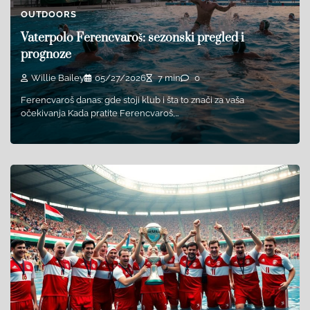
OUTDOORS
Vaterpolo Ferencvaroš: sezonski pregled i
prognoze
Willie Bailey
05/27/2026
7 min
0
Ferencvaroš danas: gde stoji klub i šta to znači za vaša
očekivanja Kada pratite Ferencvaroš,…