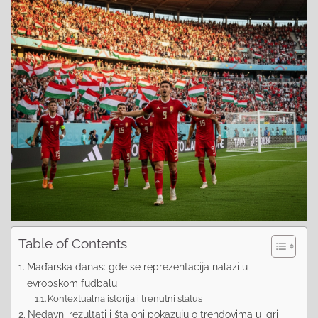
Table of Contents
Mađarska danas: gde se reprezentacija nalazi u
evropskom fudbalu
Kontextualna istorija i trenutni status
Nedavni rezultati i šta oni pokazuju o trendovima u igri