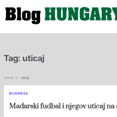
Skip
to
content
Tag:
uticaj
Home
uticaj
BUSINESS
Mađarski fudbal i njegov uticaj na