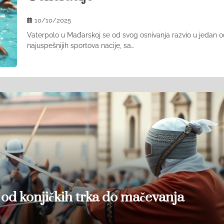
10/10/2025
Vaterpolo u Mađarskoj se od svog osnivanja razvio u jedan 
najuspešnijih sportova nacije, sa…
 od konjičkih trka do mačevanja