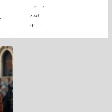
Rukomet
Sport
od
sports