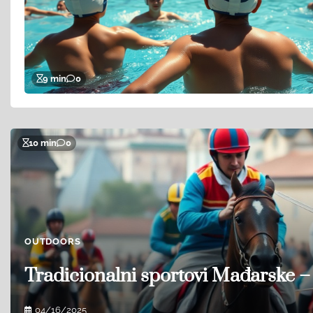
9 min
0
10 min
0
OUTDOORS
Tradicionalni sportovi Mađarske –
04/16/2025