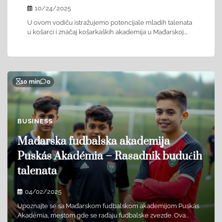
10/24/2025
U ovom vodiču istražujemo potencijale mladih talenata
u košarci i značaj košarkaških akademija u Mađarskoj.…
10 min
0
BUSINESS
Mađarska fudbalska akademija
Puskás Akadémia – Rasadnik budućih
talenata​
04/02/2025
Upoznajte se sa Mađarskom fudbalskom akademijom Puskás
Akadémia, mestom gde se rađaju fudbalske zvezde. Ova…