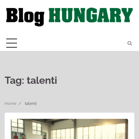
Skip
to
content
Tag:
talenti
Home
talenti